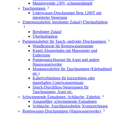
Magnetventile 230V, schlaggedämpft
Tauchpumpen
Unterwasser-Druckpumpe Beta 1200T mit
integrierter Steuerung
Zisternenzubehör: beruhigter Zulauf+Überlaufsiphon
Beruhigter Zulauf
Überlaufsiphon
Pumpenzubehör für Tauch- und/oder Druckpumpen
Wandkonsole für Regenwasserpumpe
Kugel-Absperrhahn mit Manometer und
Entleerung
Pumpenanschlussset für Aspri und andere
Hauswasserwerke
Montagezubehör für Tauchpumpen (Edelstahlseil
etc.)
Kabelverbindung für kurzzeitigen oder
dauerhaften Unterwassereinsatz
Druck-Durchfluss-Steuerungen für
Tauchpumpen, Aspri etc.
Schwimmende Entnahmen, Schläuche, Zubehör
Ansaugfilter, schwimmende Entnahmen
Schläuche, Anschlusszubehör, Kennzeichnung
Regenwasser-Druckpumpen (Hauswasserwerke)