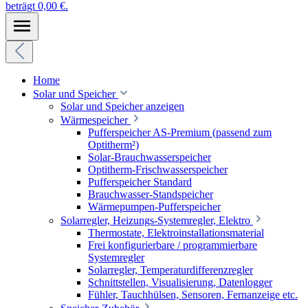
beträgt 0,00 €.
Home
Solar und Speicher
Solar und Speicher anzeigen
Wärmespeicher
Pufferspeicher AS-Premium (passend zum
Optitherm²)
Solar-Brauchwasserspeicher
Optitherm-Frischwasserspeicher
Pufferspeicher Standard
Brauchwasser-Standspeicher
Wärmepumpen-Pufferspeicher
Solarregler, Heizungs-Systemregler, Elektro
Thermostate, Elektroinstallationsmaterial
Frei konfigurierbare / programmierbare
Systemregler
Solarregler, Temperaturdifferenzregler
Schnittstellen, Visualisierung, Datenlogger
Fühler, Tauchhülsen, Sensoren, Fernanzeige etc.