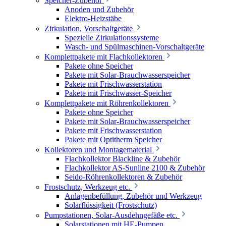
Speicher-Zubehör
Anoden und Zubehör
Elektro-Heizstäbe
Zirkulation, Vorschaltgeräte
Spezielle Zirkulationssysteme
Wasch- und Spülmaschinen-Vorschaltgeräte
Komplettpakete mit Flachkollektoren
Pakete ohne Speicher
Pakete mit Solar-Brauchwasserspeicher
Pakete mit Frischwasserstation
Pakete mit Frischwasser-Speicher
Komplettpakete mit Röhrenkollektoren
Pakete ohne Speicher
Pakete mit Solar-Brauchwasserspeicher
Pakete mit Frischwasserstation
Pakete mit Optitherm Speicher
Kollektoren und Montagematerial
Flachkollektor Blackline & Zubehör
Flachkollektor AS-Sunline 2100 & Zubehör
Seido-Röhrenkollektoren & Zubehör
Frostschutz, Werkzeug etc.
Anlagenbefüllung, Zubehör und Werkzeug
Solarflüssigkeit (Frostschutz)
Pumpstationen, Solar-Ausdehngefäße etc.
Solarstationen mit HE-Pumpen