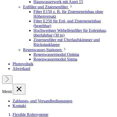
Hauswasserwerk mit Aspri 15
Erdfilter und Zisternenfilter
Filter E150 z. B. für Zisterneneinbau ohne
Höhenversatz
Filter E250 für Erd- und Zisterneneinbau
(begehbar)
Hochwertiger Wirbelfeinfilter für Erdeinbau,
überfahrbar (30 to)
Zisternenfilter mit Überlaufskimmer und
Rückstauklappe
Regenwasser-Stationen
Regenwassermodul Optima
Regenwassermodul Sigma
Photovoltaik
Abverkauf
Menü
Zahlungs- und Versandbedingungen
Kontakt
Flexible Rohrsysteme