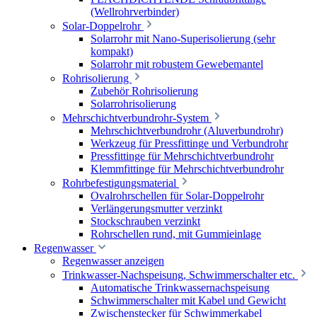
(Wellrohrverbinder)
Solar-Doppelrohr
Solarrohr mit Nano-Superisolierung (sehr
kompakt)
Solarrohr mit robustem Gewebemantel
Rohrisolierung
Zubehör Rohrisolierung
Solarrohrisolierung
Mehrschichtverbundrohr-System
Mehrschichtverbundrohr (Aluverbundrohr)
Werkzeug für Pressfittinge und Verbundrohr
Pressfittinge für Mehrschichtverbundrohr
Klemmfittinge für Mehrschichtverbundrohr
Rohrbefestigungsmaterial
Ovalrohrschellen für Solar-Doppelrohr
Verlängerungsmutter verzinkt
Stockschrauben verzinkt
Rohrschellen rund, mit Gummieinlage
Regenwasser
Regenwasser anzeigen
Trinkwasser-Nachspeisung, Schwimmerschalter etc.
Automatische Trinkwassernachspeisung
Schwimmerschalter mit Kabel und Gewicht
Zwischenstecker für Schwimmerkabel