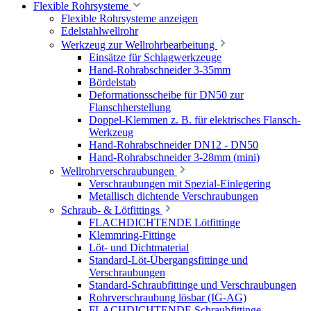
Flexible Rohrsysteme
Flexible Rohrsysteme anzeigen
Edelstahlwellrohr
Werkzeug zur Wellrohrbearbeitung
Einsätze für Schlagwerkzeuge
Hand-Rohrabschneider 3-35mm
Bördelstab
Deformationsscheibe für DN50 zur
Flanschherstellung
Doppel-Klemmen z. B. für elektrisches Flansch-
Werkzeug
Hand-Rohrabschneider DN12 - DN50
Hand-Rohrabschneider 3-28mm (mini)
Wellrohrverschraubungen
Verschraubungen mit Spezial-Einlegering
Metallisch dichtende Verschraubungen
Schraub- & Lötfittings
FLACHDICHTENDE Lötfittinge
Klemmring-Fittinge
Löt- und Dichtmaterial
Standard-Löt-Übergangsfittinge und
Verschraubungen
Standard-Schraubfittinge und Verschraubungen
Rohrverschraubung lösbar (IG-AG)
FLACHDICHTENDE Schraubfittinge