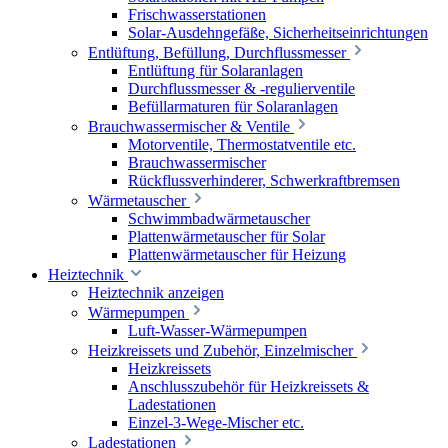
Frischwasserstationen
Solar-Ausdehngefäße, Sicherheitseinrichtungen
Entlüftung, Befüllung, Durchflussmesser
Entlüftung für Solaranlagen
Durchflussmesser & -regulierventile
Befüllarmaturen für Solaranlagen
Brauchwassermischer & Ventile
Motorventile, Thermostatventile etc.
Brauchwassermischer
Rückflussverhinderer, Schwerkraftbremsen
Wärmetauscher
Schwimmbadwärmetauscher
Plattenwärmetauscher für Solar
Plattenwärmetauscher für Heizung
Heiztechnik
Heiztechnik anzeigen
Wärmepumpen
Luft-Wasser-Wärmepumpen
Heizkreissets und Zubehör, Einzelmischer
Heizkreissets
Anschlusszubehör für Heizkreissets &
Ladestationen
Einzel-3-Wege-Mischer etc.
Ladestationen