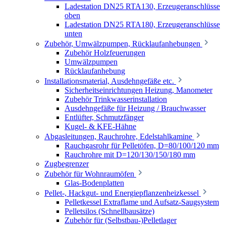
Ladestation DN25 RTA130, Erzeugeranschlüsse
oben
Ladestation DN25 RTA180, Erzeugeranschlüsse
unten
Zubehör, Umwälzpumpen, Rücklaufanhebungen
Zubehör Holzfeuerungen
Umwälzpumpen
Rücklaufanhebung
Installationsmaterial, Ausdehngefäße etc.
Sicherheitseinrichtungen Heizung, Manometer
Zubehör Trinkwasserinstallation
Ausdehngefäße für Heizung / Brauchwasser
Entlüfter, Schmutzfänger
Kugel- & KFE-Hähne
Abgasleitungen, Rauchrohre, Edelstahlkamine
Rauchgasrohr für Pelletöfen, D=80/100/120 mm
Rauchrohre mit D=120/130/150/180 mm
Zugbegrenzer
Zubehör für Wohnraumöfen
Glas-Bodenplatten
Pellet-, Hackgut- und Energiepflanzenheizkessel
Pelletkessel Extraflame und Aufsatz-Saugsystem
Pelletsilos (Schnellbausätze)
Zubehör für (Selbstbau-)Pelletlager