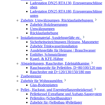
Ladestation DN25 RTA130, Erzeugeranschlüsse
oben
Ladestation DN25 RTA180, Erzeugeranschlüsse
unten
Zubehör, Umwälzpumpen, Rücklaufanhebungen
Zubehör Holzfeuerungen
Umwälzpumpen
Rücklaufanhebung
Installationsmaterial, Ausdehngefäße etc.
Sicherheitseinrichtungen Heizung, Manometer
Zubehör Trinkwasserinstallation
Ausdehngefäße für Heizung / Brauchwasser
Entlüfter, Schmutzfänger
Kugel- & KFE-Hähne
Abgasleitungen, Rauchrohre, Edelstahlkamine
Rauchgasrohr für Pelletöfen, D=80/100/120 mm
Rauchrohre mit D=120/130/150/180 mm
Zugbegrenzer
Zubehör für Wohnraumöfen
Glas-Bodenplatten
Pellet-, Hackgut- und Energiepflanzenheizkessel
Pelletkessel Extraflame und Aufsatz-Saugsystem
Pelletsilos (Schnellbausätze)
Zubehör für (Selbstbau-)Pelletlager