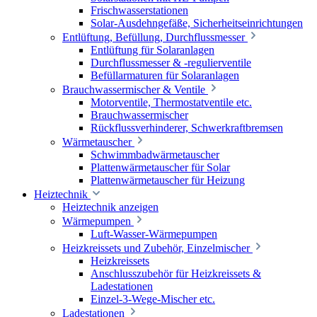
Frischwasserstationen
Solar-Ausdehngefäße, Sicherheitseinrichtungen
Entlüftung, Befüllung, Durchflussmesser
Entlüftung für Solaranlagen
Durchflussmesser & -regulierventile
Befüllarmaturen für Solaranlagen
Brauchwassermischer & Ventile
Motorventile, Thermostatventile etc.
Brauchwassermischer
Rückflussverhinderer, Schwerkraftbremsen
Wärmetauscher
Schwimmbadwärmetauscher
Plattenwärmetauscher für Solar
Plattenwärmetauscher für Heizung
Heiztechnik
Heiztechnik anzeigen
Wärmepumpen
Luft-Wasser-Wärmepumpen
Heizkreissets und Zubehör, Einzelmischer
Heizkreissets
Anschlusszubehör für Heizkreissets &
Ladestationen
Einzel-3-Wege-Mischer etc.
Ladestationen