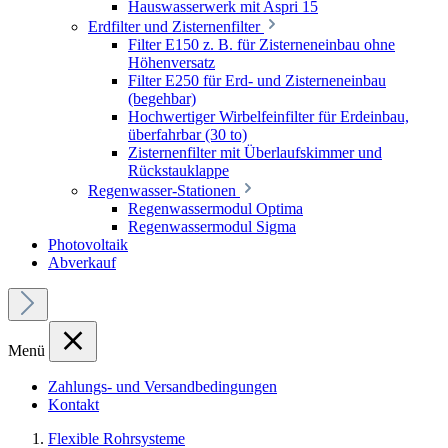
Hauswasserwerk mit Aspri 15
Erdfilter und Zisternenfilter
Filter E150 z. B. für Zisterneneinbau ohne
Höhenversatz
Filter E250 für Erd- und Zisterneneinbau
(begehbar)
Hochwertiger Wirbelfeinfilter für Erdeinbau,
überfahrbar (30 to)
Zisternenfilter mit Überlaufskimmer und
Rückstauklappe
Regenwasser-Stationen
Regenwassermodul Optima
Regenwassermodul Sigma
Photovoltaik
Abverkauf
Menü
Zahlungs- und Versandbedingungen
Kontakt
Flexible Rohrsysteme