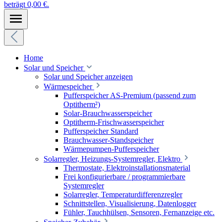
beträgt 0,00 €.
Home
Solar und Speicher
Solar und Speicher anzeigen
Wärmespeicher
Pufferspeicher AS-Premium (passend zum
Optitherm²)
Solar-Brauchwasserspeicher
Optitherm-Frischwasserspeicher
Pufferspeicher Standard
Brauchwasser-Standspeicher
Wärmepumpen-Pufferspeicher
Solarregler, Heizungs-Systemregler, Elektro
Thermostate, Elektroinstallationsmaterial
Frei konfigurierbare / programmierbare
Systemregler
Solarregler, Temperaturdifferenzregler
Schnittstellen, Visualisierung, Datenlogger
Fühler, Tauchhülsen, Sensoren, Fernanzeige etc.