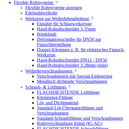
Flexible Rohrsysteme
Flexible Rohrsysteme anzeigen
Edelstahlwellrohr
Werkzeug zur Wellrohrbearbeitung
Einsätze für Schlagwerkzeuge
Hand-Rohrabschneider 3-35mm
Bördelstab
Deformationsscheibe für DN50 zur
Flanschherstellung
Doppel-Klemmen z. B. für elektrisches Flansch-
Werkzeug
Hand-Rohrabschneider DN12 - DN50
Hand-Rohrabschneider 3-28mm (mini)
Wellrohrverschraubungen
Verschraubungen mit Spezial-Einlegering
Metallisch dichtende Verschraubungen
Schraub- & Lötfittings
FLACHDICHTENDE Lötfittinge
Klemmring-Fittinge
Löt- und Dichtmaterial
Standard-Löt-Übergangsfittinge und
Verschraubungen
Standard-Schraubfittinge und Verschraubungen
Rohrverschraubung lösbar (IG-AG)
FLACHDICHTENDE Schraubfittinge