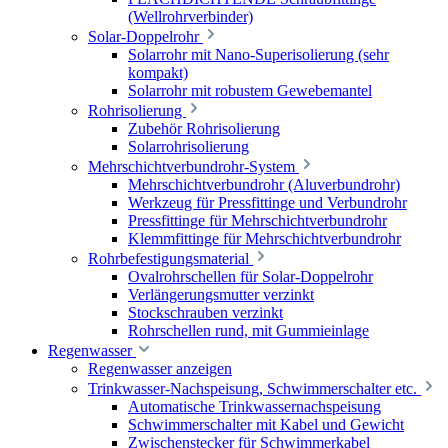
(Wellrohrverbinder)
Solar-Doppelrohr
Solarrohr mit Nano-Superisolierung (sehr
kompakt)
Solarrohr mit robustem Gewebemantel
Rohrisolierung
Zubehör Rohrisolierung
Solarrohrisolierung
Mehrschichtverbundrohr-System
Mehrschichtverbundrohr (Aluverbundrohr)
Werkzeug für Pressfittinge und Verbundrohr
Pressfittinge für Mehrschichtverbundrohr
Klemmfittinge für Mehrschichtverbundrohr
Rohrbefestigungsmaterial
Ovalrohrschellen für Solar-Doppelrohr
Verlängerungsmutter verzinkt
Stockschrauben verzinkt
Rohrschellen rund, mit Gummieinlage
Regenwasser
Regenwasser anzeigen
Trinkwasser-Nachspeisung, Schwimmerschalter etc.
Automatische Trinkwassernachspeisung
Schwimmerschalter mit Kabel und Gewicht
Zwischenstecker für Schwimmerkabel