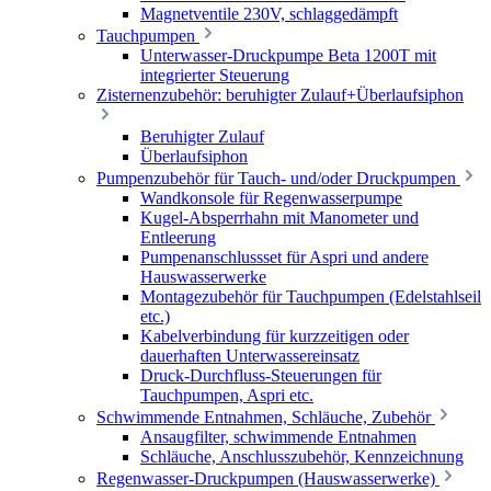
Magnetventile 230V, schlaggedämpft
Tauchpumpen
Unterwasser-Druckpumpe Beta 1200T mit
integrierter Steuerung
Zisternenzubehör: beruhigter Zulauf+Überlaufsiphon
Beruhigter Zulauf
Überlaufsiphon
Pumpenzubehör für Tauch- und/oder Druckpumpen
Wandkonsole für Regenwasserpumpe
Kugel-Absperrhahn mit Manometer und
Entleerung
Pumpenanschlussset für Aspri und andere
Hauswasserwerke
Montagezubehör für Tauchpumpen (Edelstahlseil
etc.)
Kabelverbindung für kurzzeitigen oder
dauerhaften Unterwassereinsatz
Druck-Durchfluss-Steuerungen für
Tauchpumpen, Aspri etc.
Schwimmende Entnahmen, Schläuche, Zubehör
Ansaugfilter, schwimmende Entnahmen
Schläuche, Anschlusszubehör, Kennzeichnung
Regenwasser-Druckpumpen (Hauswasserwerke)