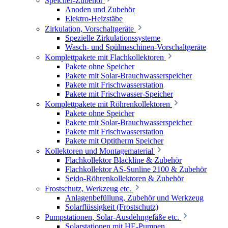
Speicher-Zubehör
Anoden und Zubehör
Elektro-Heizstäbe
Zirkulation, Vorschaltgeräte
Spezielle Zirkulationssysteme
Wasch- und Spülmaschinen-Vorschaltgeräte
Komplettpakete mit Flachkollektoren
Pakete ohne Speicher
Pakete mit Solar-Brauchwasserspeicher
Pakete mit Frischwasserstation
Pakete mit Frischwasser-Speicher
Komplettpakete mit Röhrenkollektoren
Pakete ohne Speicher
Pakete mit Solar-Brauchwasserspeicher
Pakete mit Frischwasserstation
Pakete mit Optitherm Speicher
Kollektoren und Montagematerial
Flachkollektor Blackline & Zubehör
Flachkollektor AS-Sunline 2100 & Zubehör
Seido-Röhrenkollektoren & Zubehör
Frostschutz, Werkzeug etc.
Anlagenbefüllung, Zubehör und Werkzeug
Solarflüssigkeit (Frostschutz)
Pumpstationen, Solar-Ausdehngefäße etc.
Solarstationen mit HE-Pumpen