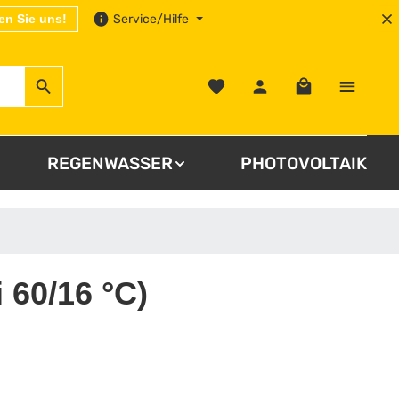
en Sie uns!
Service/Hilfe
Warenkorb enthä
REGENWASSER
PHOTOVOLTAIK
 60/16 °C)