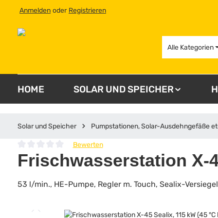
Anmelden
oder
Registrieren
 Hauptinhalt springen
Zur Suche springen
Zur Hauptnavigation springen
Alle Kategorien
HOME
SOLAR UND SPEICHER
H
Solar und Speicher
Pumpstationen, Solar-Ausdehngefäße et
Bewerten
Durchschnittliche Bewertung von 0 von 5 Sternen
Frischwasserstation X-45
53 l/min., HE-Pumpe, Regler m. Touch, Sealix-Versiege
Bildergalerie überspringen