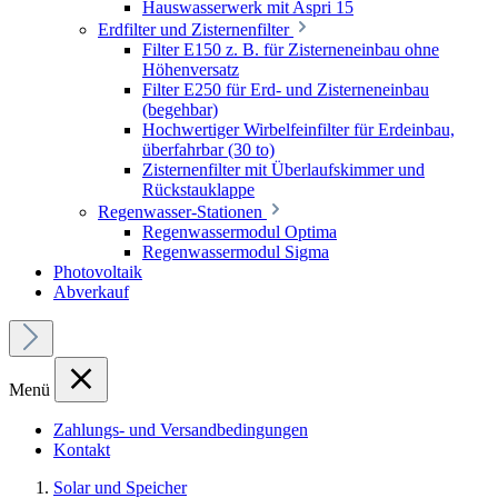
Hauswasserwerk mit Aspri 15
Erdfilter und Zisternenfilter
Filter E150 z. B. für Zisterneneinbau ohne
Höhenversatz
Filter E250 für Erd- und Zisterneneinbau
(begehbar)
Hochwertiger Wirbelfeinfilter für Erdeinbau,
überfahrbar (30 to)
Zisternenfilter mit Überlaufskimmer und
Rückstauklappe
Regenwasser-Stationen
Regenwassermodul Optima
Regenwassermodul Sigma
Photovoltaik
Abverkauf
Menü
Zahlungs- und Versandbedingungen
Kontakt
Solar und Speicher