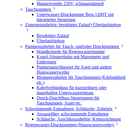
Magnetventile 230V, schlaggedämpft
Tauchpumpen
Unterwasser-Druckpumpe Beta 1200T mit
integrierter Steuerung
Zisternenzubehör: beruhigter Zulauf+Überlaufsiphon
Beruhigter Zulauf
Überlaufsiphon
Pumpenzubehör für Tauch- und/oder Druckpumpen
Wandkonsole für Regenwasserpumpe
Kugel-Absperrhahn mit Manometer und
Entleerung
Pumpenanschlussset für Aspri und andere
Hauswasserwerke
Montagezubehör für Tauchpumpen (Edelstahlseil
etc.)
Kabelverbindung für kurzzeitigen oder
dauerhaften Unterwassereinsatz
Druck-Durchfluss-Steuerungen für
Tauchpumpen, Aspri etc.
Schwimmende Entnahmen, Schläuche, Zubehör
Ansaugfilter, schwimmende Entnahmen
Schläuche, Anschlusszubehör, Kennzeichnung
Regenwasser-Druckpumpen (Hauswasserwerke)