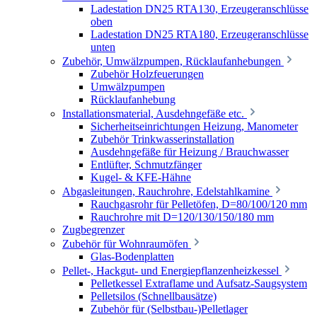
Ladestation DN25 RTA130, Erzeugeranschlüsse
oben
Ladestation DN25 RTA180, Erzeugeranschlüsse
unten
Zubehör, Umwälzpumpen, Rücklaufanhebungen
Zubehör Holzfeuerungen
Umwälzpumpen
Rücklaufanhebung
Installationsmaterial, Ausdehngefäße etc.
Sicherheitseinrichtungen Heizung, Manometer
Zubehör Trinkwasserinstallation
Ausdehngefäße für Heizung / Brauchwasser
Entlüfter, Schmutzfänger
Kugel- & KFE-Hähne
Abgasleitungen, Rauchrohre, Edelstahlkamine
Rauchgasrohr für Pelletöfen, D=80/100/120 mm
Rauchrohre mit D=120/130/150/180 mm
Zugbegrenzer
Zubehör für Wohnraumöfen
Glas-Bodenplatten
Pellet-, Hackgut- und Energiepflanzenheizkessel
Pelletkessel Extraflame und Aufsatz-Saugsystem
Pelletsilos (Schnellbausätze)
Zubehör für (Selbstbau-)Pelletlager