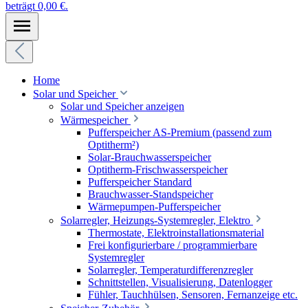
beträgt 0,00 €.
Home
Solar und Speicher
Solar und Speicher anzeigen
Wärmespeicher
Pufferspeicher AS-Premium (passend zum
Optitherm²)
Solar-Brauchwasserspeicher
Optitherm-Frischwasserspeicher
Pufferspeicher Standard
Brauchwasser-Standspeicher
Wärmepumpen-Pufferspeicher
Solarregler, Heizungs-Systemregler, Elektro
Thermostate, Elektroinstallationsmaterial
Frei konfigurierbare / programmierbare
Systemregler
Solarregler, Temperaturdifferenzregler
Schnittstellen, Visualisierung, Datenlogger
Fühler, Tauchhülsen, Sensoren, Fernanzeige etc.