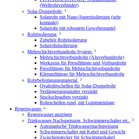
(Wellrohrverbinder)
Solar-Doppelrohr
Solarrohr mit Nano-Superisolierung (sehr
kompakt)
Solarrohr mit robustem Gewebemantel
Rohrisolierung
Zubehör Rohrisolierung
Solarrohrisolierung
Mehrschichtverbundrohr-System
Mehrschichtverbundrohr (Aluverbundrohr)
Werkzeug für Pressfittinge und Verbundrohr
Pressfittinge für Mehrschichtverbundrohr
Klemmfittinge für Mehrschichtverbundrohr
Rohrbefestigungsmaterial
Ovalrohrschellen für Solar-Doppelrohr
Verlängerungsmutter verzinkt
Stockschrauben verzinkt
Rohrschellen rund, mit Gummieinlage
Regenwasser
Regenwasser anzeigen
Trinkwasser-Nachspeisung, Schwimmerschalter etc.
Automatische Trinkwassernachspeisung
Schwimmerschalter mit Kabel und Gewicht
Zwischenstecker für Schwimmerkabel