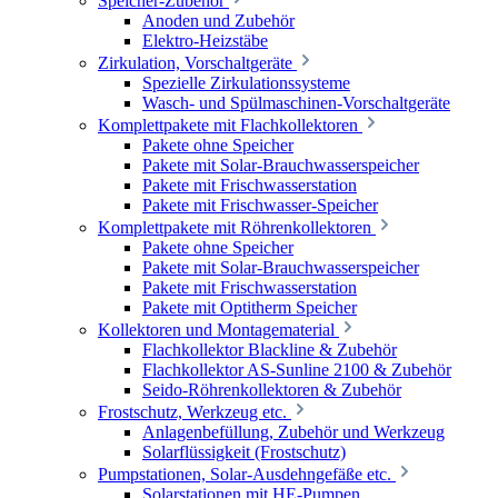
Speicher-Zubehör
Anoden und Zubehör
Elektro-Heizstäbe
Zirkulation, Vorschaltgeräte
Spezielle Zirkulationssysteme
Wasch- und Spülmaschinen-Vorschaltgeräte
Komplettpakete mit Flachkollektoren
Pakete ohne Speicher
Pakete mit Solar-Brauchwasserspeicher
Pakete mit Frischwasserstation
Pakete mit Frischwasser-Speicher
Komplettpakete mit Röhrenkollektoren
Pakete ohne Speicher
Pakete mit Solar-Brauchwasserspeicher
Pakete mit Frischwasserstation
Pakete mit Optitherm Speicher
Kollektoren und Montagematerial
Flachkollektor Blackline & Zubehör
Flachkollektor AS-Sunline 2100 & Zubehör
Seido-Röhrenkollektoren & Zubehör
Frostschutz, Werkzeug etc.
Anlagenbefüllung, Zubehör und Werkzeug
Solarflüssigkeit (Frostschutz)
Pumpstationen, Solar-Ausdehngefäße etc.
Solarstationen mit HE-Pumpen