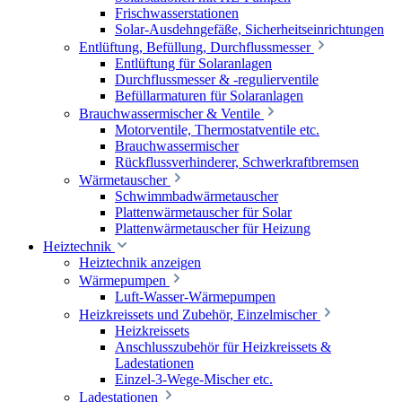
Frischwasserstationen
Solar-Ausdehngefäße, Sicherheitseinrichtungen
Entlüftung, Befüllung, Durchflussmesser
Entlüftung für Solaranlagen
Durchflussmesser & -regulierventile
Befüllarmaturen für Solaranlagen
Brauchwassermischer & Ventile
Motorventile, Thermostatventile etc.
Brauchwassermischer
Rückflussverhinderer, Schwerkraftbremsen
Wärmetauscher
Schwimmbadwärmetauscher
Plattenwärmetauscher für Solar
Plattenwärmetauscher für Heizung
Heiztechnik
Heiztechnik anzeigen
Wärmepumpen
Luft-Wasser-Wärmepumpen
Heizkreissets und Zubehör, Einzelmischer
Heizkreissets
Anschlusszubehör für Heizkreissets &
Ladestationen
Einzel-3-Wege-Mischer etc.
Ladestationen