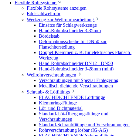
Flexible Rohrsysteme
Flexible Rohrsysteme anzeigen
Edelstahlwellrohr
Werkzeug zur Wellrohrbearbeitung
Einsätze für Schlagwerkzeuge
Hand-Rohrabschneider 3-35mm
Bördelstab
Deformationsscheibe für DN50 zur
Flanschherstellung
Doppel-Klemmen z. B. für elektrisches Flansch-
Werkzeug
Hand-Rohrabschneider DN12 - DN50
Hand-Rohrabschneider 3-28mm (mini)
Wellrohrverschraubungen
Verschraubungen mit Spezial-Einlegering
Metallisch dichtende Verschraubungen
Schraub- & Lötfittings
FLACHDICHTENDE Lötfittinge
Klemmring-Fittinge
Löt- und Dichtmaterial
Standard-Löt-Übergangsfittinge und
Verschraubungen
Standard-Schraubfittinge und Verschraubungen
Rohrverschraubung lösbar (IG-AG)
FLACHDICHTENDE Schraubfittinge