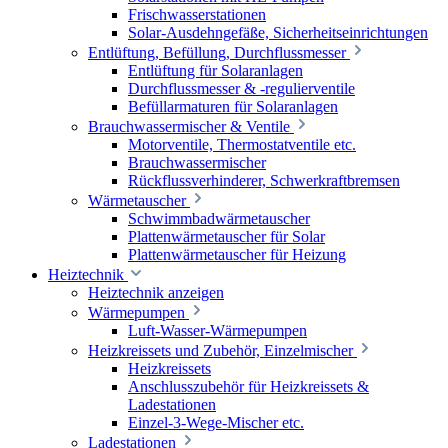
Frischwasserstationen
Solar-Ausdehngefäße, Sicherheitseinrichtungen
Entlüftung, Befüllung, Durchflussmesser
Entlüftung für Solaranlagen
Durchflussmesser & -regulierventile
Befüllarmaturen für Solaranlagen
Brauchwassermischer & Ventile
Motorventile, Thermostatventile etc.
Brauchwassermischer
Rückflussverhinderer, Schwerkraftbremsen
Wärmetauscher
Schwimmbadwärmetauscher
Plattenwärmetauscher für Solar
Plattenwärmetauscher für Heizung
Heiztechnik
Heiztechnik anzeigen
Wärmepumpen
Luft-Wasser-Wärmepumpen
Heizkreissets und Zubehör, Einzelmischer
Heizkreissets
Anschlusszubehör für Heizkreissets &
Ladestationen
Einzel-3-Wege-Mischer etc.
Ladestationen