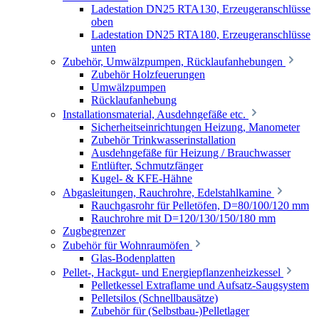
Ladestation DN25 RTA130, Erzeugeranschlüsse
oben
Ladestation DN25 RTA180, Erzeugeranschlüsse
unten
Zubehör, Umwälzpumpen, Rücklaufanhebungen
Zubehör Holzfeuerungen
Umwälzpumpen
Rücklaufanhebung
Installationsmaterial, Ausdehngefäße etc.
Sicherheitseinrichtungen Heizung, Manometer
Zubehör Trinkwasserinstallation
Ausdehngefäße für Heizung / Brauchwasser
Entlüfter, Schmutzfänger
Kugel- & KFE-Hähne
Abgasleitungen, Rauchrohre, Edelstahlkamine
Rauchgasrohr für Pelletöfen, D=80/100/120 mm
Rauchrohre mit D=120/130/150/180 mm
Zugbegrenzer
Zubehör für Wohnraumöfen
Glas-Bodenplatten
Pellet-, Hackgut- und Energiepflanzenheizkessel
Pelletkessel Extraflame und Aufsatz-Saugsystem
Pelletsilos (Schnellbausätze)
Zubehör für (Selbstbau-)Pelletlager