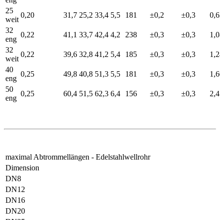
25
0,20
31,7
25,2
33,4
5,5
181
±0,2
±0,3
0,
weit
32
0,22
41,1
33,7
42,4
4,2
238
±0,3
±0,3
1,
eng
32
0,22
39,6
32,8
41,2
5,4
185
±0,3
±0,3
1,
weit
40
0,25
49,8
40,8
51,3
5,5
181
±0,3
±0,3
1,
eng
50
0,25
60,4
51,5
62,3
6,4
156
±0,3
±0,3
2,
eng
maximal Abtrommellängen - Edelstahlwellrohr
Dimension
DN8
DN12
DN16
DN20