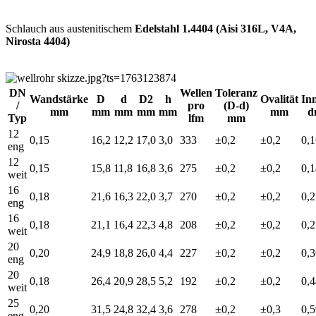
Schlauch aus austenitischem
Edelstahl 1.4404 (Aisi 316L, V4A,
Nirosta 4404)
DN
Wellen
Toleranz
Wandstärke
D
d
D2
h
Ovalität
In
/
pro
(D-d)
mm
mm
mm
mm
mm
mm
d
Typ
lfm
mm
12
0,15
16,2
12,2
17,0
3,0
333
±0,2
±0,2
0,
eng
12
0,15
15,8
11,8
16,8
3,6
275
±0,2
±0,2
0,
weit
16
0,18
21,6
16,3
22,0
3,7
270
±0,2
±0,2
0,
eng
16
0,18
21,1
16,4
22,3
4,8
208
±0,2
±0,2
0,
weit
20
0,20
24,9
18,8
26,0
4,4
227
±0,2
±0,2
0,
eng
20
0,18
26,4
20,9
28,5
5,2
192
±0,2
±0,2
0,
weit
25
0,20
31,5
24,8
32,4
3,6
278
±0,2
±0,3
0,
eng