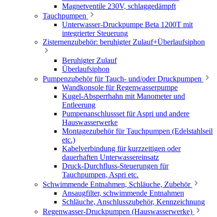
Magnetventile 230V, schlaggedämpft
Tauchpumpen
Unterwasser-Druckpumpe Beta 1200T mit
integrierter Steuerung
Zisternenzubehör: beruhigter Zulauf+Überlaufsiphon
Beruhigter Zulauf
Überlaufsiphon
Pumpenzubehör für Tauch- und/oder Druckpumpen
Wandkonsole für Regenwasserpumpe
Kugel-Absperrhahn mit Manometer und
Entleerung
Pumpenanschlussset für Aspri und andere
Hauswasserwerke
Montagezubehör für Tauchpumpen (Edelstahlseil
etc.)
Kabelverbindung für kurzzeitigen oder
dauerhaften Unterwassereinsatz
Druck-Durchfluss-Steuerungen für
Tauchpumpen, Aspri etc.
Schwimmende Entnahmen, Schläuche, Zubehör
Ansaugfilter, schwimmende Entnahmen
Schläuche, Anschlusszubehör, Kennzeichnung
Regenwasser-Druckpumpen (Hauswasserwerke)