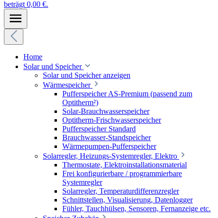
beträgt 0,00 €.
Home
Solar und Speicher
Solar und Speicher anzeigen
Wärmespeicher
Pufferspeicher AS-Premium (passend zum
Optitherm²)
Solar-Brauchwasserspeicher
Optitherm-Frischwasserspeicher
Pufferspeicher Standard
Brauchwasser-Standspeicher
Wärmepumpen-Pufferspeicher
Solarregler, Heizungs-Systemregler, Elektro
Thermostate, Elektroinstallationsmaterial
Frei konfigurierbare / programmierbare
Systemregler
Solarregler, Temperaturdifferenzregler
Schnittstellen, Visualisierung, Datenlogger
Fühler, Tauchhülsen, Sensoren, Fernanzeige etc.