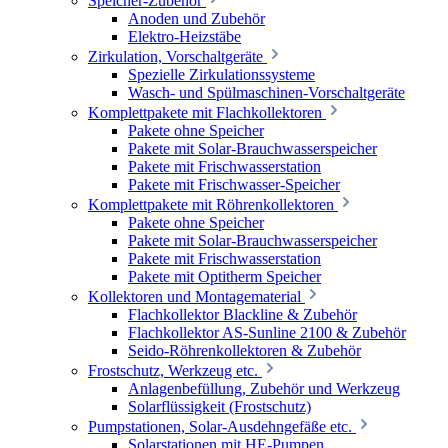
Speicher-Zubehör
Anoden und Zubehör
Elektro-Heizstäbe
Zirkulation, Vorschaltgeräte
Spezielle Zirkulationssysteme
Wasch- und Spülmaschinen-Vorschaltgeräte
Komplettpakete mit Flachkollektoren
Pakete ohne Speicher
Pakete mit Solar-Brauchwasserspeicher
Pakete mit Frischwasserstation
Pakete mit Frischwasser-Speicher
Komplettpakete mit Röhrenkollektoren
Pakete ohne Speicher
Pakete mit Solar-Brauchwasserspeicher
Pakete mit Frischwasserstation
Pakete mit Optitherm Speicher
Kollektoren und Montagematerial
Flachkollektor Blackline & Zubehör
Flachkollektor AS-Sunline 2100 & Zubehör
Seido-Röhrenkollektoren & Zubehör
Frostschutz, Werkzeug etc.
Anlagenbefüllung, Zubehör und Werkzeug
Solarflüssigkeit (Frostschutz)
Pumpstationen, Solar-Ausdehngefäße etc.
Solarstationen mit HE-Pumpen