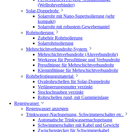
(Wellrohrverbinder)
Solar-Doppelrohr
Solarrohr mit Nano-Superisolierung (sehr
kompakt)
Solarrohr mit robustem Gewebemantel
Rohrisolierung
Zubehör Rohrisolierung
Solarrohrisolierung
Mehrschichtverbundrohr-System
Mehrschichtverbundrohr (Aluverbundrohr)
Werkzeug für Pressfittinge und Verbundrohr
Pressfittinge für Mehrschichtverbundrohr
Klemmfittinge für Mehrschichtverbundrohr
Rohrbefestigungsmaterial
Ovalrohrschellen für Solar-Doppelrohr
Verlängerungsmutter verzinkt
Stockschrauben verzinkt
Rohrschellen rund, mit Gummieinlage
Regenwasser
Regenwasser anzeigen
Trinkwasser-Nachspeisung, Schwimmerschalter etc.
Automatische Trinkwassernachspeisung
Schwimmerschalter mit Kabel und Gewicht
Zwischenstecker für Schwimmerkabel