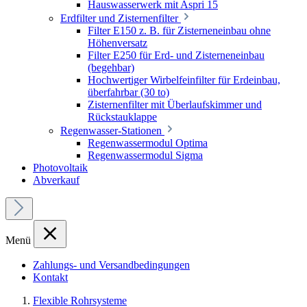
Hauswasserwerk mit Aspri 15
Erdfilter und Zisternenfilter
Filter E150 z. B. für Zisterneneinbau ohne
Höhenversatz
Filter E250 für Erd- und Zisterneneinbau
(begehbar)
Hochwertiger Wirbelfeinfilter für Erdeinbau,
überfahrbar (30 to)
Zisternenfilter mit Überlaufskimmer und
Rückstauklappe
Regenwasser-Stationen
Regenwassermodul Optima
Regenwassermodul Sigma
Photovoltaik
Abverkauf
Menü
Zahlungs- und Versandbedingungen
Kontakt
Flexible Rohrsysteme