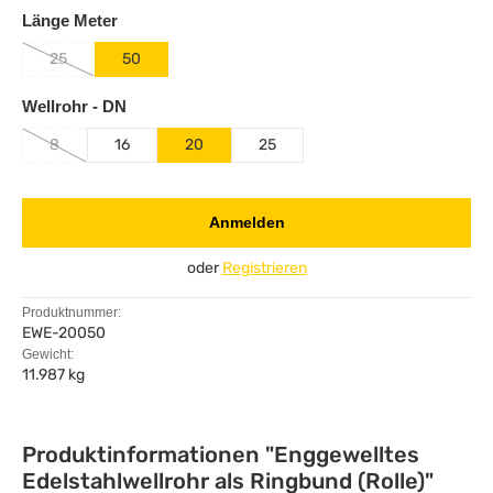
auswählen
Länge Meter
25
50
(Diese Option ist zurzeit nicht verfügbar.)
auswählen
Wellrohr - DN
8
16
20
25
(Diese Option ist zurzeit nicht verfügbar.)
Anmelden
oder
Registrieren
Produktnummer:
EWE-20050
Gewicht:
11.987 kg
Produktinformationen "Enggewelltes
Edelstahlwellrohr als Ringbund (Rolle)"