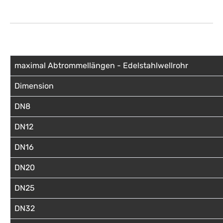
maximal Abtrommellängen - Edelstahlwellrohr
Dimension
DN8
DN12
DN16
DN20
DN25
DN32