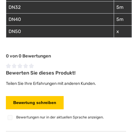
DN32
5m
DN40
5m
DN50
x
0 von 0 Bewertungen
Bewerten Sie dieses Produkt!
Durchschnittliche Bewertung von 0 von 5 Sternen
Teilen Sie Ihre Erfahrungen mit anderen Kunden.
Bewertung schreiben
Bewertungen nur in der aktuellen Sprache anzeigen.