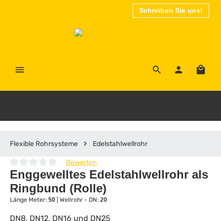
Schreiben Sie uns!
Zum Hauptinhalt springen
Waren
Flexible Rohrsysteme
Edelstahlwellrohr
Bewerten
Durchschnittliche Bewertung von 0 von 5 Sternen
Enggewelltes Edelstahlwellrohr als
Ringbund (Rolle)
Länge Meter:
50
|
Wellrohr - DN:
20
DN8, DN12, DN16 und DN25