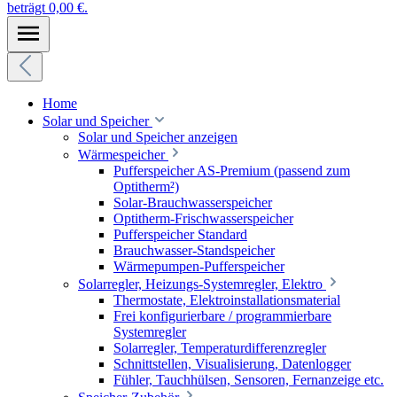
beträgt 0,00 €.
Home
Solar und Speicher
Solar und Speicher anzeigen
Wärmespeicher
Pufferspeicher AS-Premium (passend zum
Optitherm²)
Solar-Brauchwasserspeicher
Optitherm-Frischwasserspeicher
Pufferspeicher Standard
Brauchwasser-Standspeicher
Wärmepumpen-Pufferspeicher
Solarregler, Heizungs-Systemregler, Elektro
Thermostate, Elektroinstallationsmaterial
Frei konfigurierbare / programmierbare
Systemregler
Solarregler, Temperaturdifferenzregler
Schnittstellen, Visualisierung, Datenlogger
Fühler, Tauchhülsen, Sensoren, Fernanzeige etc.