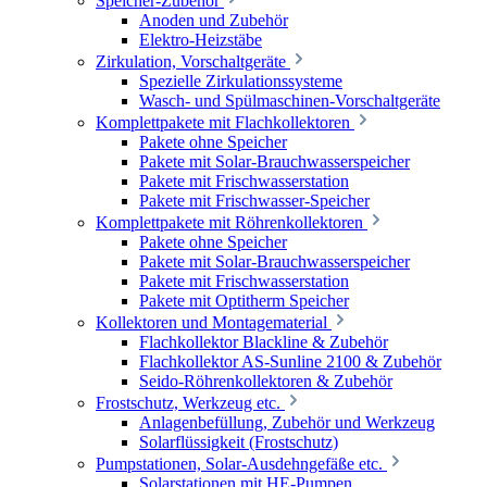
Speicher-Zubehör
Anoden und Zubehör
Elektro-Heizstäbe
Zirkulation, Vorschaltgeräte
Spezielle Zirkulationssysteme
Wasch- und Spülmaschinen-Vorschaltgeräte
Komplettpakete mit Flachkollektoren
Pakete ohne Speicher
Pakete mit Solar-Brauchwasserspeicher
Pakete mit Frischwasserstation
Pakete mit Frischwasser-Speicher
Komplettpakete mit Röhrenkollektoren
Pakete ohne Speicher
Pakete mit Solar-Brauchwasserspeicher
Pakete mit Frischwasserstation
Pakete mit Optitherm Speicher
Kollektoren und Montagematerial
Flachkollektor Blackline & Zubehör
Flachkollektor AS-Sunline 2100 & Zubehör
Seido-Röhrenkollektoren & Zubehör
Frostschutz, Werkzeug etc.
Anlagenbefüllung, Zubehör und Werkzeug
Solarflüssigkeit (Frostschutz)
Pumpstationen, Solar-Ausdehngefäße etc.
Solarstationen mit HE-Pumpen