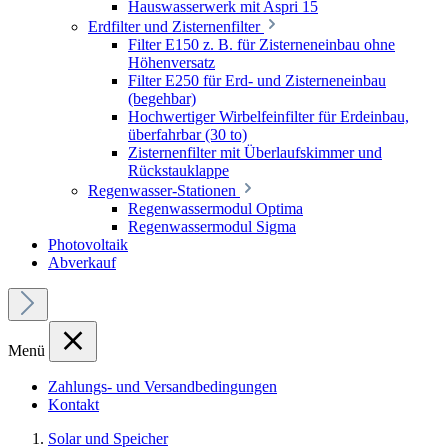
Hauswasserwerk mit Aspri 15
Erdfilter und Zisternenfilter
Filter E150 z. B. für Zisterneneinbau ohne
Höhenversatz
Filter E250 für Erd- und Zisterneneinbau
(begehbar)
Hochwertiger Wirbelfeinfilter für Erdeinbau,
überfahrbar (30 to)
Zisternenfilter mit Überlaufskimmer und
Rückstauklappe
Regenwasser-Stationen
Regenwassermodul Optima
Regenwassermodul Sigma
Photovoltaik
Abverkauf
Menü
Zahlungs- und Versandbedingungen
Kontakt
Solar und Speicher