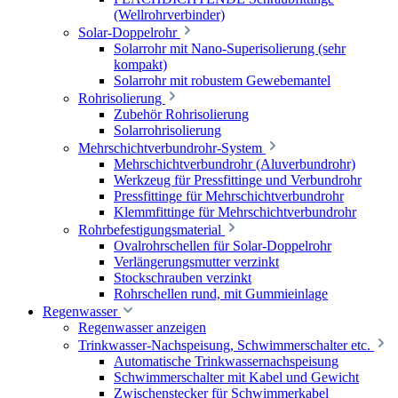
(Wellrohrverbinder)
Solar-Doppelrohr
Solarrohr mit Nano-Superisolierung (sehr
kompakt)
Solarrohr mit robustem Gewebemantel
Rohrisolierung
Zubehör Rohrisolierung
Solarrohrisolierung
Mehrschichtverbundrohr-System
Mehrschichtverbundrohr (Aluverbundrohr)
Werkzeug für Pressfittinge und Verbundrohr
Pressfittinge für Mehrschichtverbundrohr
Klemmfittinge für Mehrschichtverbundrohr
Rohrbefestigungsmaterial
Ovalrohrschellen für Solar-Doppelrohr
Verlängerungsmutter verzinkt
Stockschrauben verzinkt
Rohrschellen rund, mit Gummieinlage
Regenwasser
Regenwasser anzeigen
Trinkwasser-Nachspeisung, Schwimmerschalter etc.
Automatische Trinkwassernachspeisung
Schwimmerschalter mit Kabel und Gewicht
Zwischenstecker für Schwimmerkabel