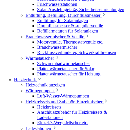
Frischwasserstationen
Solar-Ausdehngefäße, Sicherheitseinrichtungen
Entlüftung, Befüllung, Durchflussmesser
Entlüftung für Solaranlagen
Durchflussmesser & -regulierventile
Befüllarmaturen für Solaranlagen
Brauchwassermischer & Ventile
Motorventile, Thermostatventile etc.
Brauchwassermischer
Rückflussverhinderer, Schwerkraftbremsen
Wärmetauscher
Schwimmbadwärmetauscher
Plattenwärmetauscher für Solar
Plattenwärmetauscher für Heizung
Heiztechnik
Heiztechnik anzeigen
Wärmepumpen
Luft-Wasser-Wärmepumpen
Heizkreissets und Zubehör, Einzelmischer
Heizkreissets
Anschlusszubehör für Heizkreissets &
Ladestationen
Einzel-3-Wege-Mischer etc.
Ladestationen