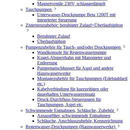
Magnetventile 230V, schlaggedämpft
Tauchpumpen
Unterwasser-Druckpumpe Beta 1200T mit
integrierter Steuerung
Zisternenzubehör: beruhigter Zulauf+Überlaufsiphon
Beruhigter Zulauf
Überlaufsiphon
Pumpenzubehör für Tauch- und/oder Druckpumpen
Wandkonsole für Regenwasserpumpe
Kugel-Absperrhahn mit Manometer und
Entleerung
Pumpenanschlussset für Aspri und andere
Hauswasserwerke
Montagezubehör für Tauchpumpen (Edelstahlseil
etc.)
Kabelverbindung für kurzzeitigen oder
dauerhaften Unterwassereinsatz
Druck-Durchfluss-Steuerungen für
Tauchpumpen, Aspri etc.
Schwimmende Entnahmen, Schläuche, Zubehör
Ansaugfilter, schwimmende Entnahmen
Schläuche, Anschlusszubehör, Kennzeichnung
Regenwasser-Druckpumpen (Hauswasserwerke)