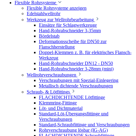
Flexible Rohrsysteme
Flexible Rohrsysteme anzeigen
Edelstahlwellrohr
Werkzeug zur Wellrohrbearbeitung
Einsätze für Schlagwerkzeuge
Hand-Rohrabschneider 3-35mm
Bördelstab
Deformationsscheibe für DN50 zur
Flanschherstellung
Doppel-Klemmen z. B. für elektrisches Flansch-
Werkzeug
Hand-Rohrabschneider DN12 - DN50
Hand-Rohrabschneider 3-28mm (mini)
Wellrohrverschraubungen
Verschraubungen mit Spezial-Einlegering
Metallisch dichtende Verschraubungen
Schraub- & Lötfittings
FLACHDICHTENDE Lötfittinge
Klemmring-Fittinge
Löt- und Dichtmaterial
Standard-Löt-Übergangsfittinge und
Verschraubungen
Standard-Schraubfittinge und Verschraubungen
Rohrverschraubung lösbar (IG-AG)
FLACHDICHTENDE Schraubfittinge