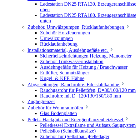
Ladestation DN25 RTA130, Erzeugeranschlüsse
oben
Ladestation DN25 RTA180, Erzeugeranschlüsse
unten
Zubehör, Umwälzpumpen, Rücklaufanhebungen
Zubehör Holzfeuerungen
Umwälzpumpen
Rücklaufanhebung
Installationsmaterial, Ausdehngefäße etc.
Sicherheitseinrichtungen Heizung, Manometer
Zubehör Trinkwasserinstallation
Ausdehngefäße für Heizung / Brauchwasser
Entlüfter, Schmutzfänger
Kugel- & KFE-Hähne
Abgasleitungen, Rauchrohre, Edelstahlkamine
Rauchgasrohr für Pelletöfen, D=80/100/120 mm
Rauchrohre mit D=120/130/150/180 mm
Zugbegrenzer
Zubehör für Wohnraumöfen
Glas-Bodenplatten
Pellet-, Hackgut- und Energiepflanzenheizkessel
Pelletkessel Extraflame und Aufsatz-Saugsystem
Pelletsilos (Schnellbausätze)
Zubehör für (Selbstbau-)Pelletlager