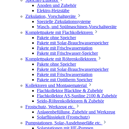
Speicher-Zubehör
Anoden und Zubehör
Elektro-Heizstäbe
Zirkulation, Vorschaltgeräte
Spezielle Zirkulationssysteme
Wasch- und Spülmaschinen-Vorschaltgeräte
Komplettpakete mit Flachkollektoren
Pakete ohne Speicher
Pakete mit Solar-Brauchwasserspeicher
Pakete mit Frischwasserstation
Pakete mit Frischwasser-Speicher
Komplettpakete mit Röhrenkollektoren
Pakete ohne Speicher
Pakete mit Solar-Brauchwasserspeicher
Pakete mit Frischwasserstation
Pakete mit Optitherm Speicher
Kollektoren und Montagematerial
Flachkollektor Blackline & Zubehör
Flachkollektor AS-Sunline 2100 & Zubehör
Seido-Röhrenkollektoren & Zubehör
Frostschutz, Werkzeug etc.
Anlagenbefüllung, Zubehör und Werkzeug
Solarflüssigkeit (Frostschutz)
Pumpstationen, Solar-Ausdehngefäße etc.
Solarstationen mit HE-Pumpen