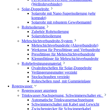
(Wellrohrverbinder)
Solar-Doppelrohr
Solarrohr mit Nano-Superisolierung (sehr
kompakt)
Solarrohr mit robustem Gewebemantel
Rohrisolierung
Zubehör Rohrisolierung
Solarrohrisolierung
Mehrschichtverbundrohr-System
Mehrschichtverbundrohr (Aluverbundrohr)
Werkzeug für Pressfittinge und Verbundrohr
Pressfittinge für Mehrschichtverbundrohr
Klemmfittinge für Mehrschichtverbundrohr
Rohrbefestigungsmaterial
Ovalrohrschellen für Solar-Doppelrohr
Verlängerungsmutter verzinkt
Stockschrauben verzinkt
Rohrschellen rund, mit Gummieinlage
Regenwasser
Regenwasser anzeigen
Trinkwasser-Nachspeisung, Schwimmerschalter etc.
Automatische Trinkwassernachspeisung
Schwimmerschalter mit Kabel und Gewicht
Zwischenstecker für Schwimmerkabel