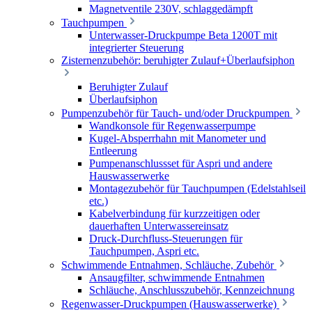
Magnetventile 230V, schlaggedämpft
Tauchpumpen
Unterwasser-Druckpumpe Beta 1200T mit
integrierter Steuerung
Zisternenzubehör: beruhigter Zulauf+Überlaufsiphon
Beruhigter Zulauf
Überlaufsiphon
Pumpenzubehör für Tauch- und/oder Druckpumpen
Wandkonsole für Regenwasserpumpe
Kugel-Absperrhahn mit Manometer und
Entleerung
Pumpenanschlussset für Aspri und andere
Hauswasserwerke
Montagezubehör für Tauchpumpen (Edelstahlseil
etc.)
Kabelverbindung für kurzzeitigen oder
dauerhaften Unterwassereinsatz
Druck-Durchfluss-Steuerungen für
Tauchpumpen, Aspri etc.
Schwimmende Entnahmen, Schläuche, Zubehör
Ansaugfilter, schwimmende Entnahmen
Schläuche, Anschlusszubehör, Kennzeichnung
Regenwasser-Druckpumpen (Hauswasserwerke)