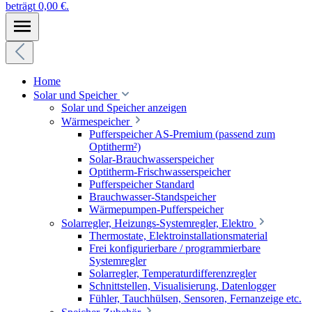
beträgt 0,00 €.
Home
Solar und Speicher
Solar und Speicher anzeigen
Wärmespeicher
Pufferspeicher AS-Premium (passend zum
Optitherm²)
Solar-Brauchwasserspeicher
Optitherm-Frischwasserspeicher
Pufferspeicher Standard
Brauchwasser-Standspeicher
Wärmepumpen-Pufferspeicher
Solarregler, Heizungs-Systemregler, Elektro
Thermostate, Elektroinstallationsmaterial
Frei konfigurierbare / programmierbare
Systemregler
Solarregler, Temperaturdifferenzregler
Schnittstellen, Visualisierung, Datenlogger
Fühler, Tauchhülsen, Sensoren, Fernanzeige etc.