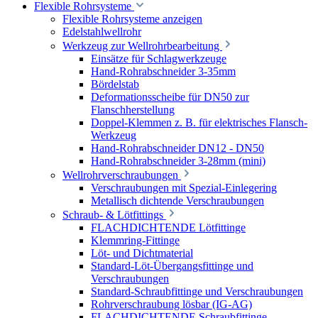
Flexible Rohrsysteme
Flexible Rohrsysteme anzeigen
Edelstahlwellrohr
Werkzeug zur Wellrohrbearbeitung
Einsätze für Schlagwerkzeuge
Hand-Rohrabschneider 3-35mm
Bördelstab
Deformationsscheibe für DN50 zur
Flanschherstellung
Doppel-Klemmen z. B. für elektrisches Flansch-
Werkzeug
Hand-Rohrabschneider DN12 - DN50
Hand-Rohrabschneider 3-28mm (mini)
Wellrohrverschraubungen
Verschraubungen mit Spezial-Einlegering
Metallisch dichtende Verschraubungen
Schraub- & Lötfittings
FLACHDICHTENDE Lötfittinge
Klemmring-Fittinge
Löt- und Dichtmaterial
Standard-Löt-Übergangsfittinge und
Verschraubungen
Standard-Schraubfittinge und Verschraubungen
Rohrverschraubung lösbar (IG-AG)
FLACHDICHTENDE Schraubfittinge