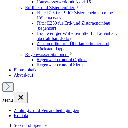
Hauswasserwerk mit Aspri 15
Erdfilter und Zisternenfilter
Filter E150 z. B. für Zisterneneinbau ohne
Höhenversatz
Filter E250 für Erd- und Zisterneneinbau
(begehbar)
Hochwertiger Wirbelfeinfilter für Erdeinbau,
überfahrbar (30 to)
Zisternenfilter mit Überlaufskimmer und
Rückstauklappe
Regenwasser-Stationen
Regenwassermodul Optima
Regenwassermodul Sigma
Photovoltaik
Abverkauf
Menü
Zahlungs- und Versandbedingungen
Kontakt
Solar und Speicher