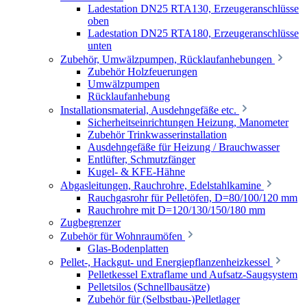
Ladestation DN25 RTA130, Erzeugeranschlüsse
oben
Ladestation DN25 RTA180, Erzeugeranschlüsse
unten
Zubehör, Umwälzpumpen, Rücklaufanhebungen
Zubehör Holzfeuerungen
Umwälzpumpen
Rücklaufanhebung
Installationsmaterial, Ausdehngefäße etc.
Sicherheitseinrichtungen Heizung, Manometer
Zubehör Trinkwasserinstallation
Ausdehngefäße für Heizung / Brauchwasser
Entlüfter, Schmutzfänger
Kugel- & KFE-Hähne
Abgasleitungen, Rauchrohre, Edelstahlkamine
Rauchgasrohr für Pelletöfen, D=80/100/120 mm
Rauchrohre mit D=120/130/150/180 mm
Zugbegrenzer
Zubehör für Wohnraumöfen
Glas-Bodenplatten
Pellet-, Hackgut- und Energiepflanzenheizkessel
Pelletkessel Extraflame und Aufsatz-Saugsystem
Pelletsilos (Schnellbausätze)
Zubehör für (Selbstbau-)Pelletlager