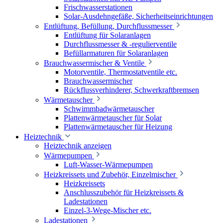
Frischwasserstationen
Solar-Ausdehngefäße, Sicherheitseinrichtungen
Entlüftung, Befüllung, Durchflussmesser
Entlüftung für Solaranlagen
Durchflussmesser & -regulierventile
Befüllarmaturen für Solaranlagen
Brauchwassermischer & Ventile
Motorventile, Thermostatventile etc.
Brauchwassermischer
Rückflussverhinderer, Schwerkraftbremsen
Wärmetauscher
Schwimmbadwärmetauscher
Plattenwärmetauscher für Solar
Plattenwärmetauscher für Heizung
Heiztechnik
Heiztechnik anzeigen
Wärmepumpen
Luft-Wasser-Wärmepumpen
Heizkreissets und Zubehör, Einzelmischer
Heizkreissets
Anschlusszubehör für Heizkreissets &
Ladestationen
Einzel-3-Wege-Mischer etc.
Ladestationen