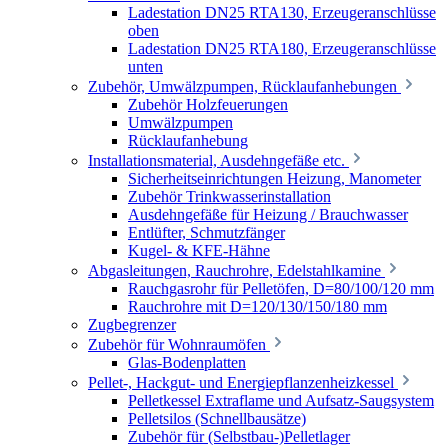
Ladestation DN25 RTA130, Erzeugeranschlüsse
oben
Ladestation DN25 RTA180, Erzeugeranschlüsse
unten
Zubehör, Umwälzpumpen, Rücklaufanhebungen
Zubehör Holzfeuerungen
Umwälzpumpen
Rücklaufanhebung
Installationsmaterial, Ausdehngefäße etc.
Sicherheitseinrichtungen Heizung, Manometer
Zubehör Trinkwasserinstallation
Ausdehngefäße für Heizung / Brauchwasser
Entlüfter, Schmutzfänger
Kugel- & KFE-Hähne
Abgasleitungen, Rauchrohre, Edelstahlkamine
Rauchgasrohr für Pelletöfen, D=80/100/120 mm
Rauchrohre mit D=120/130/150/180 mm
Zugbegrenzer
Zubehör für Wohnraumöfen
Glas-Bodenplatten
Pellet-, Hackgut- und Energiepflanzenheizkessel
Pelletkessel Extraflame und Aufsatz-Saugsystem
Pelletsilos (Schnellbausätze)
Zubehör für (Selbstbau-)Pelletlager