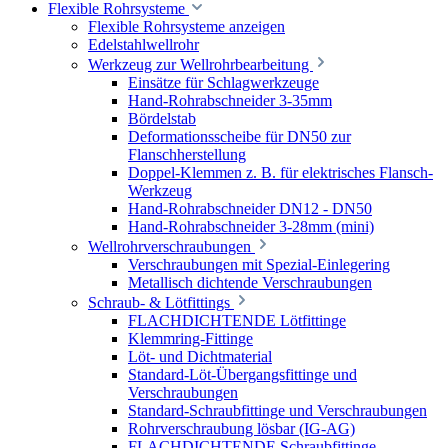
Flexible Rohrsysteme
Flexible Rohrsysteme anzeigen
Edelstahlwellrohr
Werkzeug zur Wellrohrbearbeitung
Einsätze für Schlagwerkzeuge
Hand-Rohrabschneider 3-35mm
Bördelstab
Deformationsscheibe für DN50 zur
Flanschherstellung
Doppel-Klemmen z. B. für elektrisches Flansch-
Werkzeug
Hand-Rohrabschneider DN12 - DN50
Hand-Rohrabschneider 3-28mm (mini)
Wellrohrverschraubungen
Verschraubungen mit Spezial-Einlegering
Metallisch dichtende Verschraubungen
Schraub- & Lötfittings
FLACHDICHTENDE Lötfittinge
Klemmring-Fittinge
Löt- und Dichtmaterial
Standard-Löt-Übergangsfittinge und
Verschraubungen
Standard-Schraubfittinge und Verschraubungen
Rohrverschraubung lösbar (IG-AG)
FLACHDICHTENDE Schraubfittinge