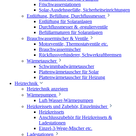
Frischwasserstationen
Solar-Ausdehngefäße, Sicherheitseinrichtungen
Entlüftung, Befüllung, Durchflussmesser
Entlüftung für Solaranlagen
Durchflussmesser & -regulierventile
Befüllarmaturen für Solaranlagen
Brauchwassermischer & Ventile
Motorventile, Thermostatventile etc.
Brauchwassermischer
Rückflussverhinderer, Schwerkraftbremsen
Wärmetauscher
Schwimmbadwärmetauscher
Plattenwärmetauscher für Solar
Plattenwärmetauscher für Heizung
Heiztechnik
Heiztechnik anzeigen
Wärmepumpen
Luft-Wasser-Wärmepumpen
Heizkreissets und Zubehör, Einzelmischer
Heizkreissets
Anschlusszubehör für Heizkreissets &
Ladestationen
Einzel-3-Wege-Mischer etc.
Ladestationen