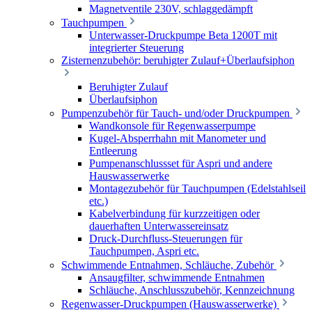
Magnetventile 230V, schlaggedämpft
Tauchpumpen
Unterwasser-Druckpumpe Beta 1200T mit
integrierter Steuerung
Zisternenzubehör: beruhigter Zulauf+Überlaufsiphon
Beruhigter Zulauf
Überlaufsiphon
Pumpenzubehör für Tauch- und/oder Druckpumpen
Wandkonsole für Regenwasserpumpe
Kugel-Absperrhahn mit Manometer und
Entleerung
Pumpenanschlussset für Aspri und andere
Hauswasserwerke
Montagezubehör für Tauchpumpen (Edelstahlseil
etc.)
Kabelverbindung für kurzzeitigen oder
dauerhaften Unterwassereinsatz
Druck-Durchfluss-Steuerungen für
Tauchpumpen, Aspri etc.
Schwimmende Entnahmen, Schläuche, Zubehör
Ansaugfilter, schwimmende Entnahmen
Schläuche, Anschlusszubehör, Kennzeichnung
Regenwasser-Druckpumpen (Hauswasserwerke)