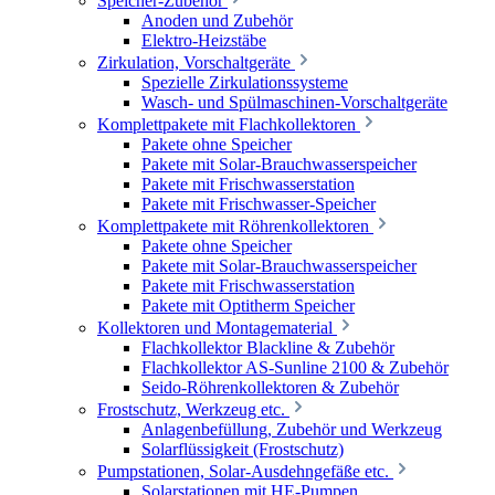
Speicher-Zubehör
Anoden und Zubehör
Elektro-Heizstäbe
Zirkulation, Vorschaltgeräte
Spezielle Zirkulationssysteme
Wasch- und Spülmaschinen-Vorschaltgeräte
Komplettpakete mit Flachkollektoren
Pakete ohne Speicher
Pakete mit Solar-Brauchwasserspeicher
Pakete mit Frischwasserstation
Pakete mit Frischwasser-Speicher
Komplettpakete mit Röhrenkollektoren
Pakete ohne Speicher
Pakete mit Solar-Brauchwasserspeicher
Pakete mit Frischwasserstation
Pakete mit Optitherm Speicher
Kollektoren und Montagematerial
Flachkollektor Blackline & Zubehör
Flachkollektor AS-Sunline 2100 & Zubehör
Seido-Röhrenkollektoren & Zubehör
Frostschutz, Werkzeug etc.
Anlagenbefüllung, Zubehör und Werkzeug
Solarflüssigkeit (Frostschutz)
Pumpstationen, Solar-Ausdehngefäße etc.
Solarstationen mit HE-Pumpen