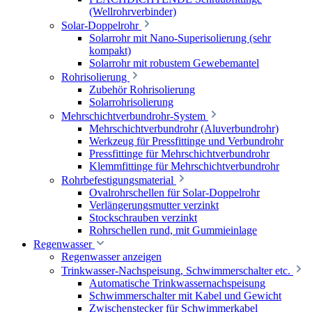
(Wellrohrverbinder)
Solar-Doppelrohr
Solarrohr mit Nano-Superisolierung (sehr
kompakt)
Solarrohr mit robustem Gewebemantel
Rohrisolierung
Zubehör Rohrisolierung
Solarrohrisolierung
Mehrschichtverbundrohr-System
Mehrschichtverbundrohr (Aluverbundrohr)
Werkzeug für Pressfittinge und Verbundrohr
Pressfittinge für Mehrschichtverbundrohr
Klemmfittinge für Mehrschichtverbundrohr
Rohrbefestigungsmaterial
Ovalrohrschellen für Solar-Doppelrohr
Verlängerungsmutter verzinkt
Stockschrauben verzinkt
Rohrschellen rund, mit Gummieinlage
Regenwasser
Regenwasser anzeigen
Trinkwasser-Nachspeisung, Schwimmerschalter etc.
Automatische Trinkwassernachspeisung
Schwimmerschalter mit Kabel und Gewicht
Zwischenstecker für Schwimmerkabel