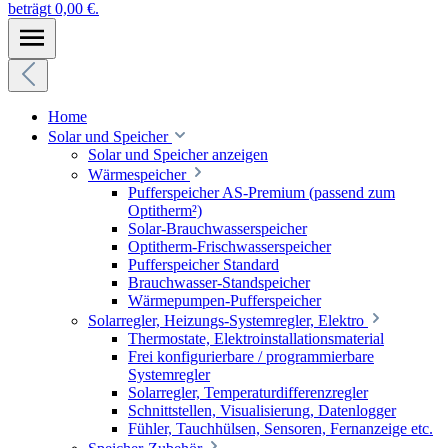
beträgt 0,00 €.
Home
Solar und Speicher
Solar und Speicher anzeigen
Wärmespeicher
Pufferspeicher AS-Premium (passend zum
Optitherm²)
Solar-Brauchwasserspeicher
Optitherm-Frischwasserspeicher
Pufferspeicher Standard
Brauchwasser-Standspeicher
Wärmepumpen-Pufferspeicher
Solarregler, Heizungs-Systemregler, Elektro
Thermostate, Elektroinstallationsmaterial
Frei konfigurierbare / programmierbare
Systemregler
Solarregler, Temperaturdifferenzregler
Schnittstellen, Visualisierung, Datenlogger
Fühler, Tauchhülsen, Sensoren, Fernanzeige etc.