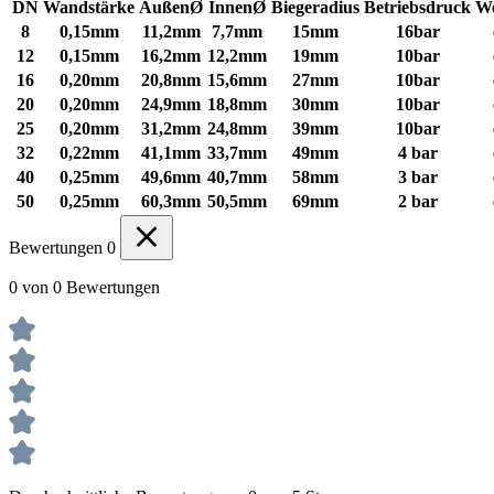
DN
Wandstärke
AußenØ
InnenØ
Biegeradius
Betriebsdruck
We
8
0,15mm
11,2mm
7,7mm
15mm
16bar
12
0,15mm
16,2mm
12,2mm
19mm
10bar
16
0,20mm
20,8mm
15,6mm
27mm
10bar
20
0,20mm
24,9mm
18,8mm
30mm
10bar
25
0,20mm
31,2mm
24,8mm
39mm
10bar
32
0,22mm
41,1mm
33,7mm
49mm
4 bar
40
0,25mm
49,6mm
40,7mm
58mm
3 bar
50
0,25mm
60,3mm
50,5mm
69mm
2 bar
Bewertungen
0
0 von 0 Bewertungen