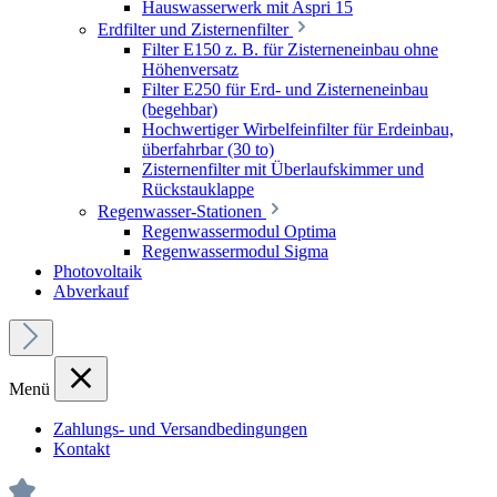
Hauswasserwerk mit Aspri 15
Erdfilter und Zisternenfilter
Filter E150 z. B. für Zisterneneinbau ohne
Höhenversatz
Filter E250 für Erd- und Zisterneneinbau
(begehbar)
Hochwertiger Wirbelfeinfilter für Erdeinbau,
überfahrbar (30 to)
Zisternenfilter mit Überlaufskimmer und
Rückstauklappe
Regenwasser-Stationen
Regenwassermodul Optima
Regenwassermodul Sigma
Photovoltaik
Abverkauf
Menü
Zahlungs- und Versandbedingungen
Kontakt