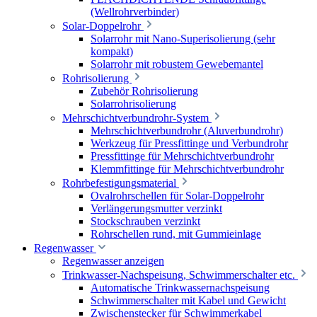
(Wellrohrverbinder)
Solar-Doppelrohr
Solarrohr mit Nano-Superisolierung (sehr
kompakt)
Solarrohr mit robustem Gewebemantel
Rohrisolierung
Zubehör Rohrisolierung
Solarrohrisolierung
Mehrschichtverbundrohr-System
Mehrschichtverbundrohr (Aluverbundrohr)
Werkzeug für Pressfittinge und Verbundrohr
Pressfittinge für Mehrschichtverbundrohr
Klemmfittinge für Mehrschichtverbundrohr
Rohrbefestigungsmaterial
Ovalrohrschellen für Solar-Doppelrohr
Verlängerungsmutter verzinkt
Stockschrauben verzinkt
Rohrschellen rund, mit Gummieinlage
Regenwasser
Regenwasser anzeigen
Trinkwasser-Nachspeisung, Schwimmerschalter etc.
Automatische Trinkwassernachspeisung
Schwimmerschalter mit Kabel und Gewicht
Zwischenstecker für Schwimmerkabel