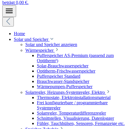
beträgt 0,00 €.
Home
Solar und Speicher
Solar und Speicher anzeigen
Wärmespeicher
Pufferspeicher AS-Premium (passend zum
Optitherm²)
Solar-Brauchwasserspeicher
Optitherm-Frischwasserspeicher
Pufferspeicher Standard
Brauchwasser-Standspeicher
Wärmepumpen-Pufferspeicher
Solarregler, Heizungs-Systemregler, Elektro
Thermostate, Elektroinstallationsmaterial
Frei konfigurierbare / programmierbare
Systemregler
Solarregler, Temperaturdifferenzregler
Schnittstellen, Visualisierung, Datenlogger
Fühler, Tauchhülsen, Sensoren, Fernanzeige etc.