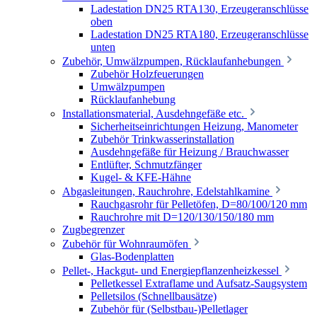
Ladestation DN25 RTA130, Erzeugeranschlüsse
oben
Ladestation DN25 RTA180, Erzeugeranschlüsse
unten
Zubehör, Umwälzpumpen, Rücklaufanhebungen
Zubehör Holzfeuerungen
Umwälzpumpen
Rücklaufanhebung
Installationsmaterial, Ausdehngefäße etc.
Sicherheitseinrichtungen Heizung, Manometer
Zubehör Trinkwasserinstallation
Ausdehngefäße für Heizung / Brauchwasser
Entlüfter, Schmutzfänger
Kugel- & KFE-Hähne
Abgasleitungen, Rauchrohre, Edelstahlkamine
Rauchgasrohr für Pelletöfen, D=80/100/120 mm
Rauchrohre mit D=120/130/150/180 mm
Zugbegrenzer
Zubehör für Wohnraumöfen
Glas-Bodenplatten
Pellet-, Hackgut- und Energiepflanzenheizkessel
Pelletkessel Extraflame und Aufsatz-Saugsystem
Pelletsilos (Schnellbausätze)
Zubehör für (Selbstbau-)Pelletlager