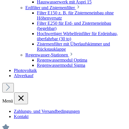
Hauswasserwerk mit Aspri 15
Erdfilter und Zisternenfilter
Filter E150 z. B. für Zisterneneinbau ohne
Höhenversatz
Filter E250 für Erd- und Zisterneneinbau
(begehbar)
Hochwertiger Wirbelfeinfilter für Erdeinbau,
überfahrbar (30 to)
Zisternenfilter mit Überlaufskimmer und
Rückstauklappe
Regenwasser-Stationen
Regenwassermodul Optima
Regenwassermodul Sigma
Photovoltaik
Abverkauf
Menü
Zahlungs- und Versandbedingungen
Kontakt