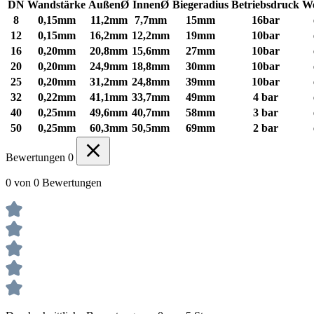
DN
Wandstärke
AußenØ
InnenØ
Biegeradius
Betriebsdruck
We
8
0,15mm
11,2mm
7,7mm
15mm
16bar
12
0,15mm
16,2mm
12,2mm
19mm
10bar
16
0,20mm
20,8mm
15,6mm
27mm
10bar
20
0,20mm
24,9mm
18,8mm
30mm
10bar
25
0,20mm
31,2mm
24,8mm
39mm
10bar
32
0,22mm
41,1mm
33,7mm
49mm
4 bar
40
0,25mm
49,6mm
40,7mm
58mm
3 bar
50
0,25mm
60,3mm
50,5mm
69mm
2 bar
Bewertungen
0
0 von 0 Bewertungen