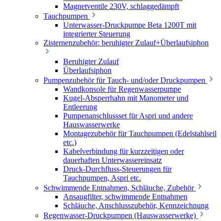
Magnetventile 230V, schlaggedämpft
Tauchpumpen
Unterwasser-Druckpumpe Beta 1200T mit
integrierter Steuerung
Zisternenzubehör: beruhigter Zulauf+Überlaufsiphon
Beruhigter Zulauf
Überlaufsiphon
Pumpenzubehör für Tauch- und/oder Druckpumpen
Wandkonsole für Regenwasserpumpe
Kugel-Absperrhahn mit Manometer und
Entleerung
Pumpenanschlussset für Aspri und andere
Hauswasserwerke
Montagezubehör für Tauchpumpen (Edelstahlseil
etc.)
Kabelverbindung für kurzzeitigen oder
dauerhaften Unterwassereinsatz
Druck-Durchfluss-Steuerungen für
Tauchpumpen, Aspri etc.
Schwimmende Entnahmen, Schläuche, Zubehör
Ansaugfilter, schwimmende Entnahmen
Schläuche, Anschlusszubehör, Kennzeichnung
Regenwasser-Druckpumpen (Hauswasserwerke)