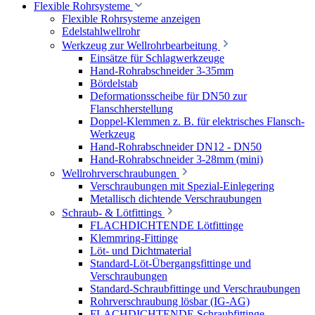
Flexible Rohrsysteme
Flexible Rohrsysteme anzeigen
Edelstahlwellrohr
Werkzeug zur Wellrohrbearbeitung
Einsätze für Schlagwerkzeuge
Hand-Rohrabschneider 3-35mm
Bördelstab
Deformationsscheibe für DN50 zur
Flanschherstellung
Doppel-Klemmen z. B. für elektrisches Flansch-
Werkzeug
Hand-Rohrabschneider DN12 - DN50
Hand-Rohrabschneider 3-28mm (mini)
Wellrohrverschraubungen
Verschraubungen mit Spezial-Einlegering
Metallisch dichtende Verschraubungen
Schraub- & Lötfittings
FLACHDICHTENDE Lötfittinge
Klemmring-Fittinge
Löt- und Dichtmaterial
Standard-Löt-Übergangsfittinge und
Verschraubungen
Standard-Schraubfittinge und Verschraubungen
Rohrverschraubung lösbar (IG-AG)
FLACHDICHTENDE Schraubfittinge