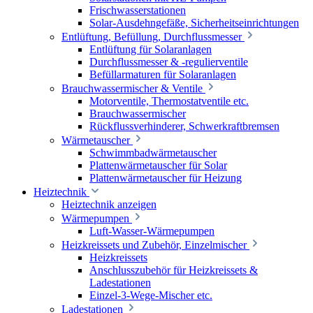
Frischwasserstationen
Solar-Ausdehngefäße, Sicherheitseinrichtungen
Entlüftung, Befüllung, Durchflussmesser
Entlüftung für Solaranlagen
Durchflussmesser & -regulierventile
Befüllarmaturen für Solaranlagen
Brauchwassermischer & Ventile
Motorventile, Thermostatventile etc.
Brauchwassermischer
Rückflussverhinderer, Schwerkraftbremsen
Wärmetauscher
Schwimmbadwärmetauscher
Plattenwärmetauscher für Solar
Plattenwärmetauscher für Heizung
Heiztechnik
Heiztechnik anzeigen
Wärmepumpen
Luft-Wasser-Wärmepumpen
Heizkreissets und Zubehör, Einzelmischer
Heizkreissets
Anschlusszubehör für Heizkreissets &
Ladestationen
Einzel-3-Wege-Mischer etc.
Ladestationen