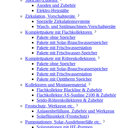
Speicher-Zubehör
Anoden und Zubehör
Elektro-Heizstäbe
Zirkulation, Vorschaltgeräte
Spezielle Zirkulationssysteme
Wasch- und Spülmaschinen-Vorschaltgeräte
Komplettpakete mit Flachkollektoren
Pakete ohne Speicher
Pakete mit Solar-Brauchwasserspeicher
Pakete mit Frischwasserstation
Pakete mit Frischwasser-Speicher
Komplettpakete mit Röhrenkollektoren
Pakete ohne Speicher
Pakete mit Solar-Brauchwasserspeicher
Pakete mit Frischwasserstation
Pakete mit Optitherm Speicher
Kollektoren und Montagematerial
Flachkollektor Blackline & Zubehör
Flachkollektor AS-Sunline 2100 & Zubehör
Seido-Röhrenkollektoren & Zubehör
Frostschutz, Werkzeug etc.
Anlagenbefüllung, Zubehör und Werkzeug
Solarflüssigkeit (Frostschutz)
Pumpstationen, Solar-Ausdehngefäße etc.
Solarstationen mit HE-Pumpen