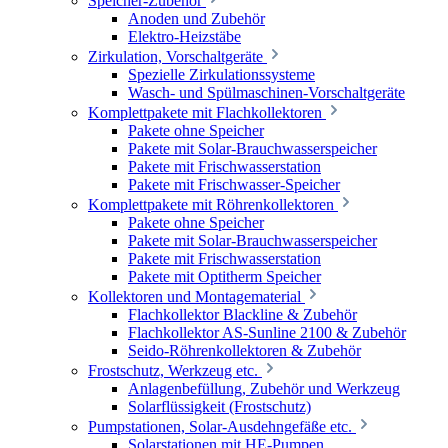
Speicher-Zubehör
Anoden und Zubehör
Elektro-Heizstäbe
Zirkulation, Vorschaltgeräte
Spezielle Zirkulationssysteme
Wasch- und Spülmaschinen-Vorschaltgeräte
Komplettpakete mit Flachkollektoren
Pakete ohne Speicher
Pakete mit Solar-Brauchwasserspeicher
Pakete mit Frischwasserstation
Pakete mit Frischwasser-Speicher
Komplettpakete mit Röhrenkollektoren
Pakete ohne Speicher
Pakete mit Solar-Brauchwasserspeicher
Pakete mit Frischwasserstation
Pakete mit Optitherm Speicher
Kollektoren und Montagematerial
Flachkollektor Blackline & Zubehör
Flachkollektor AS-Sunline 2100 & Zubehör
Seido-Röhrenkollektoren & Zubehör
Frostschutz, Werkzeug etc.
Anlagenbefüllung, Zubehör und Werkzeug
Solarflüssigkeit (Frostschutz)
Pumpstationen, Solar-Ausdehngefäße etc.
Solarstationen mit HE-Pumpen