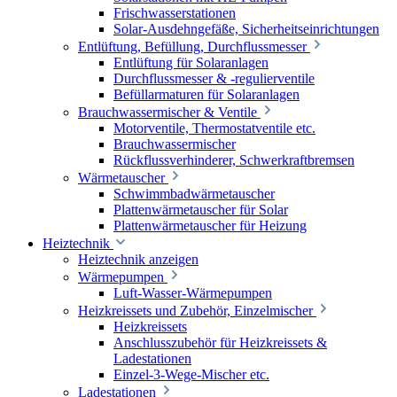
Frischwasserstationen
Solar-Ausdehngefäße, Sicherheitseinrichtungen
Entlüftung, Befüllung, Durchflussmesser
Entlüftung für Solaranlagen
Durchflussmesser & -regulierventile
Befüllarmaturen für Solaranlagen
Brauchwassermischer & Ventile
Motorventile, Thermostatventile etc.
Brauchwassermischer
Rückflussverhinderer, Schwerkraftbremsen
Wärmetauscher
Schwimmbadwärmetauscher
Plattenwärmetauscher für Solar
Plattenwärmetauscher für Heizung
Heiztechnik
Heiztechnik anzeigen
Wärmepumpen
Luft-Wasser-Wärmepumpen
Heizkreissets und Zubehör, Einzelmischer
Heizkreissets
Anschlusszubehör für Heizkreissets &
Ladestationen
Einzel-3-Wege-Mischer etc.
Ladestationen