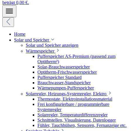
beträgt 0,00 €.
Home
Solar und Speicher
Solar und Speicher anzeigen
Wärmespeicher
Pufferspeicher AS-Premium (passend zum
Optitherm²)
Solar-Brauchwasserspeicher
Optitherm-Frischwasserspeicher
Pufferspeicher Standard
Brauchwasser-Standspeicher
Wärmepumpen-Pufferspeicher
Solarregler, Heizungs-Systemregler, Elektro
Thermostate, Elektroinstallationsmaterial
Frei konfigurierbare / programmierbare
Systemregler
Solarregler, Temperaturdifferenzregler
Schnittstellen, Visualisierung, Datenlogger
Fühler, Tauchhülsen, Sensoren, Fernanzeige etc.