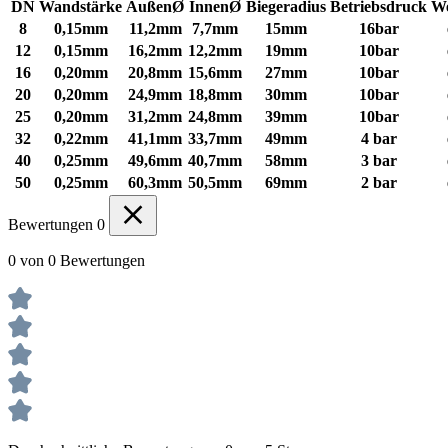
DN
Wandstärke
AußenØ
InnenØ
Biegeradius
Betriebsdruck
We
8
0,15mm
11,2mm
7,7mm
15mm
16bar
12
0,15mm
16,2mm
12,2mm
19mm
10bar
16
0,20mm
20,8mm
15,6mm
27mm
10bar
20
0,20mm
24,9mm
18,8mm
30mm
10bar
25
0,20mm
31,2mm
24,8mm
39mm
10bar
32
0,22mm
41,1mm
33,7mm
49mm
4 bar
40
0,25mm
49,6mm
40,7mm
58mm
3 bar
50
0,25mm
60,3mm
50,5mm
69mm
2 bar
Bewertungen
0
0 von 0 Bewertungen