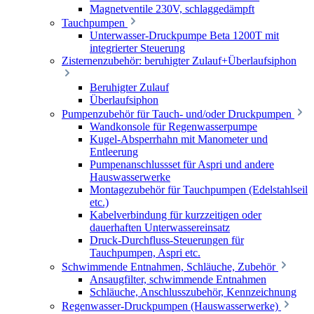
Magnetventile 230V, schlaggedämpft
Tauchpumpen
Unterwasser-Druckpumpe Beta 1200T mit
integrierter Steuerung
Zisternenzubehör: beruhigter Zulauf+Überlaufsiphon
Beruhigter Zulauf
Überlaufsiphon
Pumpenzubehör für Tauch- und/oder Druckpumpen
Wandkonsole für Regenwasserpumpe
Kugel-Absperrhahn mit Manometer und
Entleerung
Pumpenanschlussset für Aspri und andere
Hauswasserwerke
Montagezubehör für Tauchpumpen (Edelstahlseil
etc.)
Kabelverbindung für kurzzeitigen oder
dauerhaften Unterwassereinsatz
Druck-Durchfluss-Steuerungen für
Tauchpumpen, Aspri etc.
Schwimmende Entnahmen, Schläuche, Zubehör
Ansaugfilter, schwimmende Entnahmen
Schläuche, Anschlusszubehör, Kennzeichnung
Regenwasser-Druckpumpen (Hauswasserwerke)