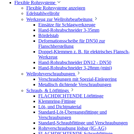
Flexible Rohrsysteme
Flexible Rohrsysteme anzeigen
Edelstahlwellrohr
Werkzeug zur Wellrohrbearbeitung
Einsätze für Schlagwerkzeuge
Hand-Rohrabschneider 3-35mm
Bördelstab
Deformationsscheibe für DN50 zur
Flanschherstellung
Doppel-Klemmen z. B. für elektrisches Flansch-
Werkzeug
Hand-Rohrabschneider DN12 - DN50
Hand-Rohrabschneider 3-28mm (mini)
Wellrohrverschraubungen
Verschraubungen mit Spezial-Einlegering
Metallisch dichtende Verschraubungen
Schraub- & Lötfittings
FLACHDICHTENDE Lötfittinge
Klemmring-Fittinge
Löt- und Dichtmaterial
Standard-Löt-Übergangsfittinge und
Verschraubungen
Standard-Schraubfittinge und Verschraubungen
Rohrverschraubung lösbar (IG-AG)
FLACHDICHTENDE Schraubfittinge