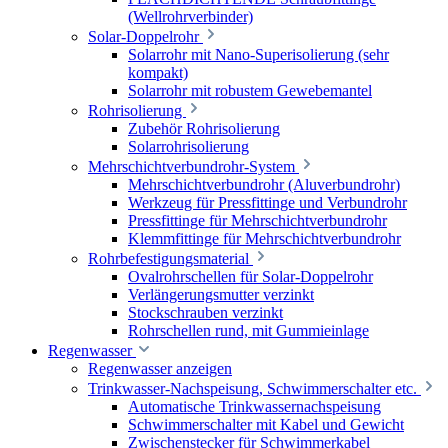
(Wellrohrverbinder)
Solar-Doppelrohr
Solarrohr mit Nano-Superisolierung (sehr
kompakt)
Solarrohr mit robustem Gewebemantel
Rohrisolierung
Zubehör Rohrisolierung
Solarrohrisolierung
Mehrschichtverbundrohr-System
Mehrschichtverbundrohr (Aluverbundrohr)
Werkzeug für Pressfittinge und Verbundrohr
Pressfittinge für Mehrschichtverbundrohr
Klemmfittinge für Mehrschichtverbundrohr
Rohrbefestigungsmaterial
Ovalrohrschellen für Solar-Doppelrohr
Verlängerungsmutter verzinkt
Stockschrauben verzinkt
Rohrschellen rund, mit Gummieinlage
Regenwasser
Regenwasser anzeigen
Trinkwasser-Nachspeisung, Schwimmerschalter etc.
Automatische Trinkwassernachspeisung
Schwimmerschalter mit Kabel und Gewicht
Zwischenstecker für Schwimmerkabel