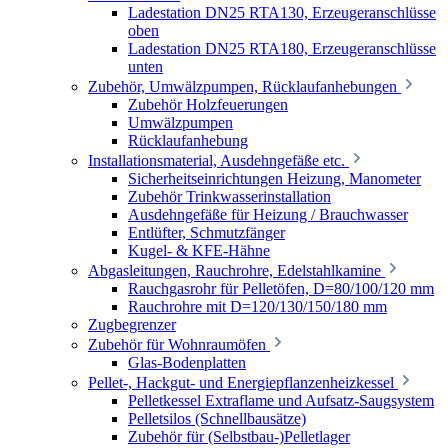
Ladestation DN25 RTA130, Erzeugeranschlüsse
oben
Ladestation DN25 RTA180, Erzeugeranschlüsse
unten
Zubehör, Umwälzpumpen, Rücklaufanhebungen
Zubehör Holzfeuerungen
Umwälzpumpen
Rücklaufanhebung
Installationsmaterial, Ausdehngefäße etc.
Sicherheitseinrichtungen Heizung, Manometer
Zubehör Trinkwasserinstallation
Ausdehngefäße für Heizung / Brauchwasser
Entlüfter, Schmutzfänger
Kugel- & KFE-Hähne
Abgasleitungen, Rauchrohre, Edelstahlkamine
Rauchgasrohr für Pelletöfen, D=80/100/120 mm
Rauchrohre mit D=120/130/150/180 mm
Zugbegrenzer
Zubehör für Wohnraumöfen
Glas-Bodenplatten
Pellet-, Hackgut- und Energiepflanzenheizkessel
Pelletkessel Extraflame und Aufsatz-Saugsystem
Pelletsilos (Schnellbausätze)
Zubehör für (Selbstbau-)Pelletlager