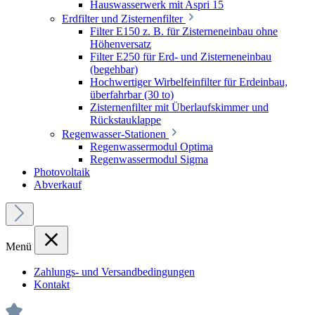
Hauswasserwerk mit Aspri 15
Erdfilter und Zisternenfilter
Filter E150 z. B. für Zisterneneinbau ohne
Höhenversatz
Filter E250 für Erd- und Zisterneneinbau
(begehbar)
Hochwertiger Wirbelfeinfilter für Erdeinbau,
überfahrbar (30 to)
Zisternenfilter mit Überlaufskimmer und
Rückstauklappe
Regenwasser-Stationen
Regenwassermodul Optima
Regenwassermodul Sigma
Photovoltaik
Abverkauf
Menü
Zahlungs- und Versandbedingungen
Kontakt