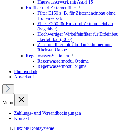
Hauswasserwerk mit Aspri 15
Erdfilter und Zisternenfilter
Filter E150 z. B. für Zisterneneinbau ohne
Höhenversatz
Filter E250 für Erd- und Zisterneneinbau
(begehbar)
Hochwertiger Wirbelfeinfilter für Erdeinbau,
überfahrbar (30 to)
Zisternenfilter mit Überlaufskimmer und
Rückstauklappe
Regenwasser-Stationen
Regenwassermodul Optima
Regenwassermodul Sigma
Photovoltaik
Abverkauf
Menü
Zahlungs- und Versandbedingungen
Kontakt
Flexible Rohrsysteme