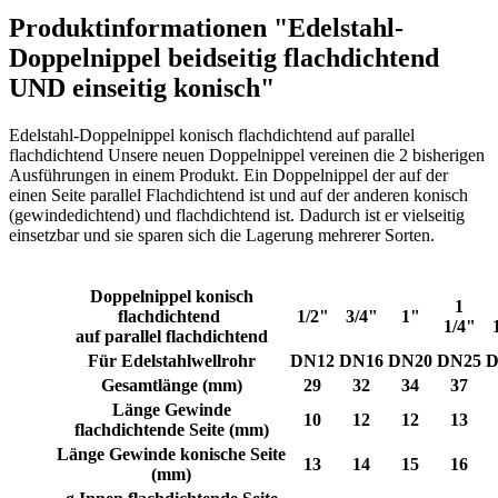
Produktinformationen "Edelstahl-
Doppelnippel beidseitig flachdichtend
UND einseitig konisch"
Edelstahl-Doppelnippel konisch flachdichtend auf parallel
flachdichtend Unsere neuen Doppelnippel vereinen die 2 bisherigen
Ausführungen in einem Produkt. Ein Doppelnippel der auf der
einen Seite parallel Flachdichtend ist und auf der anderen konisch
(gewindedichtend) und flachdichtend ist. Dadurch ist er vielseitig
einsetzbar und sie sparen sich die Lagerung mehrerer Sorten.
Doppelnippel konisch
1
flachdichtend
1/2"
3/4"
1"
1/4"
auf parallel flachdichtend
Für Edelstahlwellrohr
DN12
DN16
DN20
DN25
D
Gesamtlänge (mm)
29
32
34
37
Länge Gewinde
10
12
12
13
flachdichtende Seite (mm)
Länge Gewinde konische Seite
13
14
15
16
(mm)