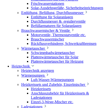
Frischwasserstationen
Solar-Ausdehngefäße, Sicherheitseinrichtungen
Entlüftung, Befüllung, Durchflussmesser
Entlüftung für Solaranlagen
Durchflussmesser & -regulierventile
Befüllarmaturen für Solaranlagen
Brauchwassermischer & Ventile
Motorventile, Thermostatventile etc.
Brauchwassermischer
Rückflussverhinderer, Schwerkraftbremsen
Wärmetauscher
Schwimmbadwärmetauscher
Plattenwärmetauscher für Solar
Plattenwärmetauscher für Heizung
Heiztechnik
Heiztechnik anzeigen
Wärmepumpen
Luft-Wasser-Wärmepumpen
Heizkreissets und Zubehör, Einzelmischer
Heizkreissets
Anschlusszubehör für Heizkreissets &
Ladestationen
Einzel-3-Wege-Mischer etc.
Ladestationen