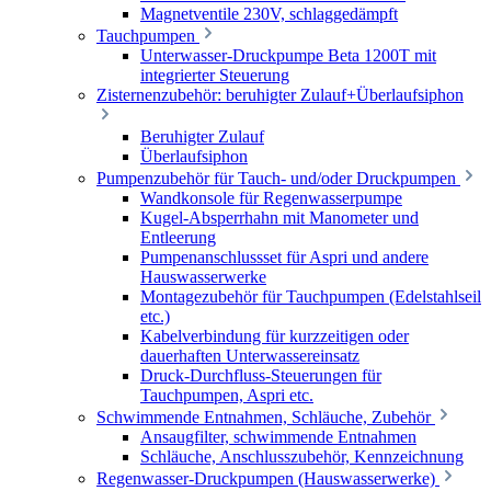
Magnetventile 230V, schlaggedämpft
Tauchpumpen
Unterwasser-Druckpumpe Beta 1200T mit
integrierter Steuerung
Zisternenzubehör: beruhigter Zulauf+Überlaufsiphon
Beruhigter Zulauf
Überlaufsiphon
Pumpenzubehör für Tauch- und/oder Druckpumpen
Wandkonsole für Regenwasserpumpe
Kugel-Absperrhahn mit Manometer und
Entleerung
Pumpenanschlussset für Aspri und andere
Hauswasserwerke
Montagezubehör für Tauchpumpen (Edelstahlseil
etc.)
Kabelverbindung für kurzzeitigen oder
dauerhaften Unterwassereinsatz
Druck-Durchfluss-Steuerungen für
Tauchpumpen, Aspri etc.
Schwimmende Entnahmen, Schläuche, Zubehör
Ansaugfilter, schwimmende Entnahmen
Schläuche, Anschlusszubehör, Kennzeichnung
Regenwasser-Druckpumpen (Hauswasserwerke)