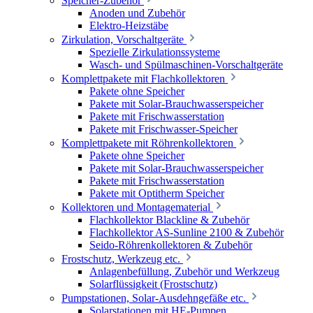
Speicher-Zubehör
Anoden und Zubehör
Elektro-Heizstäbe
Zirkulation, Vorschaltgeräte
Spezielle Zirkulationssysteme
Wasch- und Spülmaschinen-Vorschaltgeräte
Komplettpakete mit Flachkollektoren
Pakete ohne Speicher
Pakete mit Solar-Brauchwasserspeicher
Pakete mit Frischwasserstation
Pakete mit Frischwasser-Speicher
Komplettpakete mit Röhrenkollektoren
Pakete ohne Speicher
Pakete mit Solar-Brauchwasserspeicher
Pakete mit Frischwasserstation
Pakete mit Optitherm Speicher
Kollektoren und Montagematerial
Flachkollektor Blackline & Zubehör
Flachkollektor AS-Sunline 2100 & Zubehör
Seido-Röhrenkollektoren & Zubehör
Frostschutz, Werkzeug etc.
Anlagenbefüllung, Zubehör und Werkzeug
Solarflüssigkeit (Frostschutz)
Pumpstationen, Solar-Ausdehngefäße etc.
Solarstationen mit HE-Pumpen