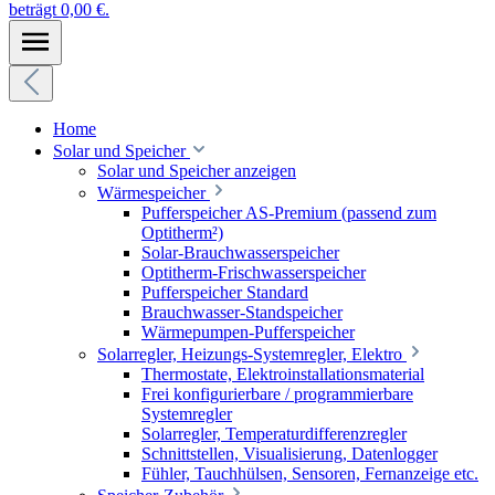
beträgt 0,00 €.
Home
Solar und Speicher
Solar und Speicher anzeigen
Wärmespeicher
Pufferspeicher AS-Premium (passend zum
Optitherm²)
Solar-Brauchwasserspeicher
Optitherm-Frischwasserspeicher
Pufferspeicher Standard
Brauchwasser-Standspeicher
Wärmepumpen-Pufferspeicher
Solarregler, Heizungs-Systemregler, Elektro
Thermostate, Elektroinstallationsmaterial
Frei konfigurierbare / programmierbare
Systemregler
Solarregler, Temperaturdifferenzregler
Schnittstellen, Visualisierung, Datenlogger
Fühler, Tauchhülsen, Sensoren, Fernanzeige etc.