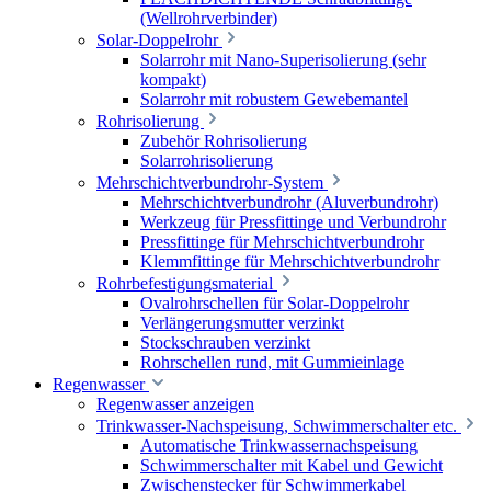
(Wellrohrverbinder)
Solar-Doppelrohr
Solarrohr mit Nano-Superisolierung (sehr
kompakt)
Solarrohr mit robustem Gewebemantel
Rohrisolierung
Zubehör Rohrisolierung
Solarrohrisolierung
Mehrschichtverbundrohr-System
Mehrschichtverbundrohr (Aluverbundrohr)
Werkzeug für Pressfittinge und Verbundrohr
Pressfittinge für Mehrschichtverbundrohr
Klemmfittinge für Mehrschichtverbundrohr
Rohrbefestigungsmaterial
Ovalrohrschellen für Solar-Doppelrohr
Verlängerungsmutter verzinkt
Stockschrauben verzinkt
Rohrschellen rund, mit Gummieinlage
Regenwasser
Regenwasser anzeigen
Trinkwasser-Nachspeisung, Schwimmerschalter etc.
Automatische Trinkwassernachspeisung
Schwimmerschalter mit Kabel und Gewicht
Zwischenstecker für Schwimmerkabel