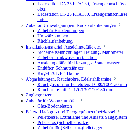
Ladestation DN25 RTA130, Erzeugeranschlüsse
oben
Ladestation DN25 RTA180, Erzeugeranschlüsse
unten
Zubehör, Umwälzpumpen, Rücklaufanhebungen
Zubehör Holzfeuerungen
Umwälzpumpen
Rücklaufanhebung
Installationsmaterial, Ausdehngefäße etc.
Sicherheitseinrichtungen Heizung, Manometer
Zubehör Trinkwasserinstallation
Ausdehngefäße für Heizung / Brauchwasser
Entlüfter, Schmutzfänger
Kugel- & KFE-Hähne
Abgasleitungen, Rauchrohre, Edelstahlkamine
Rauchgasrohr für Pelletöfen, D=80/100/120 mm
Rauchrohre mit D=120/130/150/180 mm
Zugbegrenzer
Zubehör für Wohnraumöfen
Glas-Bodenplatten
Pellet-, Hackgut- und Energiepflanzenheizkessel
Pelletkessel Extraflame und Aufsatz-Saugsystem
Pelletsilos (Schnellbausätze)
Zubehör für (Selbstbau-)Pelletlager