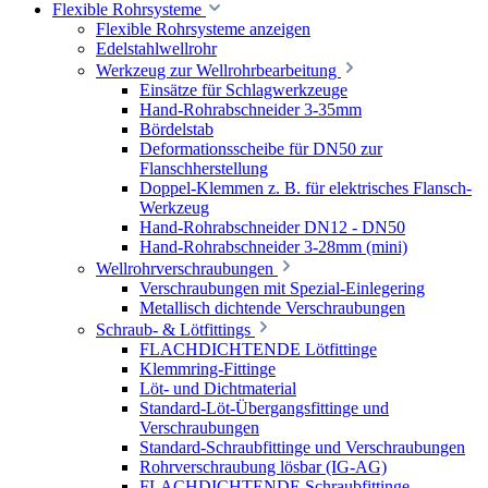
Flexible Rohrsysteme
Flexible Rohrsysteme anzeigen
Edelstahlwellrohr
Werkzeug zur Wellrohrbearbeitung
Einsätze für Schlagwerkzeuge
Hand-Rohrabschneider 3-35mm
Bördelstab
Deformationsscheibe für DN50 zur
Flanschherstellung
Doppel-Klemmen z. B. für elektrisches Flansch-
Werkzeug
Hand-Rohrabschneider DN12 - DN50
Hand-Rohrabschneider 3-28mm (mini)
Wellrohrverschraubungen
Verschraubungen mit Spezial-Einlegering
Metallisch dichtende Verschraubungen
Schraub- & Lötfittings
FLACHDICHTENDE Lötfittinge
Klemmring-Fittinge
Löt- und Dichtmaterial
Standard-Löt-Übergangsfittinge und
Verschraubungen
Standard-Schraubfittinge und Verschraubungen
Rohrverschraubung lösbar (IG-AG)
FLACHDICHTENDE Schraubfittinge