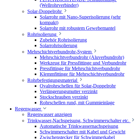
(Wellrohrverbinder)
Solar-Doppelrohr
Solarrohr mit Nano-Superisolierung (sehr
kompakt)
Solarrohr mit robustem Gewebemantel
Rohrisolierung
Zubehör Rohrisolierung
Solarrohrisolierung
Mehrschichtverbundrohr-System
Mehrschichtverbundrohr (Aluverbundrohr)
Werkzeug für Pressfittinge und Verbundrohr
Pressfittinge für Mehrschichtverbundrohr
Klemmfittinge für Mehrschichtverbundrohr
Rohrbefestigungsmaterial
Ovalrohrschellen für Solar-Doppelrohr
Verlängerungsmutter verzinkt
Stockschrauben verzinkt
Rohrschellen rund, mit Gummieinlage
Regenwasser
Regenwasser anzeigen
Trinkwasser-Nachspeisung, Schwimmerschalter etc.
Automatische Trinkwassernachspeisung
Schwimmerschalter mit Kabel und Gewicht
Zwischenstecker für Schwimmerkabel