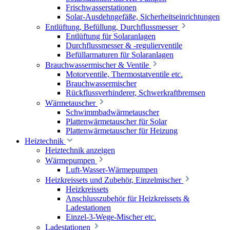
Frischwasserstationen
Solar-Ausdehngefäße, Sicherheitseinrichtungen
Entlüftung, Befüllung, Durchflussmesser
Entlüftung für Solaranlagen
Durchflussmesser & -regulierventile
Befüllarmaturen für Solaranlagen
Brauchwassermischer & Ventile
Motorventile, Thermostatventile etc.
Brauchwassermischer
Rückflussverhinderer, Schwerkraftbremsen
Wärmetauscher
Schwimmbadwärmetauscher
Plattenwärmetauscher für Solar
Plattenwärmetauscher für Heizung
Heiztechnik
Heiztechnik anzeigen
Wärmepumpen
Luft-Wasser-Wärmepumpen
Heizkreissets und Zubehör, Einzelmischer
Heizkreissets
Anschlusszubehör für Heizkreissets &
Ladestationen
Einzel-3-Wege-Mischer etc.
Ladestationen