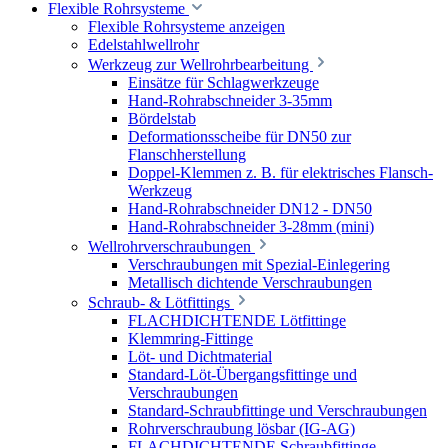
Flexible Rohrsysteme
Flexible Rohrsysteme anzeigen
Edelstahlwellrohr
Werkzeug zur Wellrohrbearbeitung
Einsätze für Schlagwerkzeuge
Hand-Rohrabschneider 3-35mm
Bördelstab
Deformationsscheibe für DN50 zur
Flanschherstellung
Doppel-Klemmen z. B. für elektrisches Flansch-
Werkzeug
Hand-Rohrabschneider DN12 - DN50
Hand-Rohrabschneider 3-28mm (mini)
Wellrohrverschraubungen
Verschraubungen mit Spezial-Einlegering
Metallisch dichtende Verschraubungen
Schraub- & Lötfittings
FLACHDICHTENDE Lötfittinge
Klemmring-Fittinge
Löt- und Dichtmaterial
Standard-Löt-Übergangsfittinge und
Verschraubungen
Standard-Schraubfittinge und Verschraubungen
Rohrverschraubung lösbar (IG-AG)
FLACHDICHTENDE Schraubfittinge