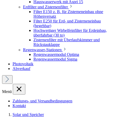
Hauswasserwerk mit Aspri 15
Erdfilter und Zisternenfilter
Filter E150 z. B. für Zisterneneinbau ohne
Höhenversatz
Filter E250 für Erd- und Zisterneneinbau
(begehbar)
Hochwertiger Wirbelfeinfilter für Erdeinbau,
überfahrbar (30 to)
Zisternenfilter mit Überlaufskimmer und
Rückstauklappe
Regenwasser-Stationen
Regenwassermodul Optima
Regenwassermodul Sigma
Photovoltaik
Abverkauf
Menü
Zahlungs- und Versandbedingungen
Kontakt
Solar und Speicher