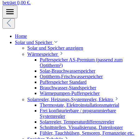
beträgt 0,00 €.
Home
Solar und Speicher
Solar und Speicher anzeigen
Wärmespeicher
Pufferspeicher AS-Premium (passend zum
Optitherm²)
Solar-Brauchwasserspeicher
Optitherm-Frischwasserspeicher
Pufferspeicher Standard
Brauchwasser-Standspeicher
Wärmepumpen-Pufferspeicher
Solarregler, Heizungs-Systemregler, Elektro
Thermostate, Elektroinstallationsmaterial
Frei konfigurierbare / programmierbare
Systemregler
Solarregler, Temperaturdifferenzregler
Schnittstellen, Visualisierung, Datenlogger
Fühler, Tauchhülsen, Sensoren, Fernanzeige etc.