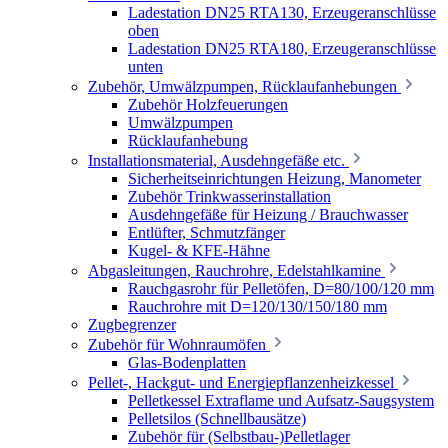
Ladestation DN25 RTA130, Erzeugeranschlüsse
oben
Ladestation DN25 RTA180, Erzeugeranschlüsse
unten
Zubehör, Umwälzpumpen, Rücklaufanhebungen
Zubehör Holzfeuerungen
Umwälzpumpen
Rücklaufanhebung
Installationsmaterial, Ausdehngefäße etc.
Sicherheitseinrichtungen Heizung, Manometer
Zubehör Trinkwasserinstallation
Ausdehngefäße für Heizung / Brauchwasser
Entlüfter, Schmutzfänger
Kugel- & KFE-Hähne
Abgasleitungen, Rauchrohre, Edelstahlkamine
Rauchgasrohr für Pelletöfen, D=80/100/120 mm
Rauchrohre mit D=120/130/150/180 mm
Zugbegrenzer
Zubehör für Wohnraumöfen
Glas-Bodenplatten
Pellet-, Hackgut- und Energiepflanzenheizkessel
Pelletkessel Extraflame und Aufsatz-Saugsystem
Pelletsilos (Schnellbausätze)
Zubehör für (Selbstbau-)Pelletlager