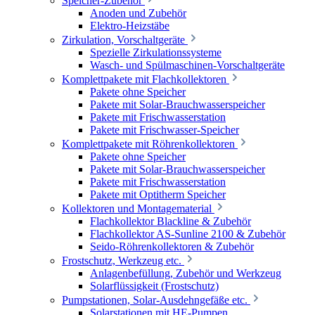
Speicher-Zubehör
Anoden und Zubehör
Elektro-Heizstäbe
Zirkulation, Vorschaltgeräte
Spezielle Zirkulationssysteme
Wasch- und Spülmaschinen-Vorschaltgeräte
Komplettpakete mit Flachkollektoren
Pakete ohne Speicher
Pakete mit Solar-Brauchwasserspeicher
Pakete mit Frischwasserstation
Pakete mit Frischwasser-Speicher
Komplettpakete mit Röhrenkollektoren
Pakete ohne Speicher
Pakete mit Solar-Brauchwasserspeicher
Pakete mit Frischwasserstation
Pakete mit Optitherm Speicher
Kollektoren und Montagematerial
Flachkollektor Blackline & Zubehör
Flachkollektor AS-Sunline 2100 & Zubehör
Seido-Röhrenkollektoren & Zubehör
Frostschutz, Werkzeug etc.
Anlagenbefüllung, Zubehör und Werkzeug
Solarflüssigkeit (Frostschutz)
Pumpstationen, Solar-Ausdehngefäße etc.
Solarstationen mit HE-Pumpen