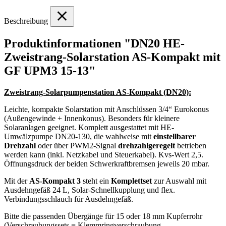
Beschreibung
Produktinformationen "DN20 HE-
Zweistrang-Solarstation AS-Kompakt mit
GF UPM3 15-13"
Zweistrang-Solarpumpenstation AS-Kompakt (DN20):
Leichte, kompakte Solarstation mit Anschlüssen 3/4“ Eurokonus
(Außengewinde + Innenkonus). Besonders für kleinere
Solaranlagen geeignet. Komplett ausgestattet mit HE-
Umwälzpumpe DN20-130, die wahlweise mit
einstellbarer
Drehzahl
oder über PWM2-Signal
drehzahlgeregelt
betrieben
werden kann (inkl. Netzkabel und Steuerkabel). Kvs-Wert 2,5.
Öffnungsdruck der beiden Schwerkraftbremsen jeweils 20 mbar.
Mit der
AS-Kompakt 3
steht ein
Komplettset
zur Auswahl mit
Ausdehngefäß 24 L, Solar-Schnellkupplung und flex.
Verbindungsschlauch für Ausdehngefäß.
Bitte die passenden Übergänge für 15 oder 18 mm Kupferrohr
(Verschraubungssets = Klemmringverschraubung