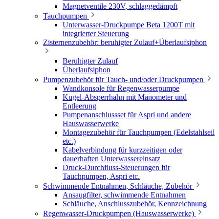
Magnetventile 230V, schlaggedämpft
Tauchpumpen
Unterwasser-Druckpumpe Beta 1200T mit
integrierter Steuerung
Zisternenzubehör: beruhigter Zulauf+Überlaufsiphon
Beruhigter Zulauf
Überlaufsiphon
Pumpenzubehör für Tauch- und/oder Druckpumpen
Wandkonsole für Regenwasserpumpe
Kugel-Absperrhahn mit Manometer und
Entleerung
Pumpenanschlussset für Aspri und andere
Hauswasserwerke
Montagezubehör für Tauchpumpen (Edelstahlseil
etc.)
Kabelverbindung für kurzzeitigen oder
dauerhaften Unterwassereinsatz
Druck-Durchfluss-Steuerungen für
Tauchpumpen, Aspri etc.
Schwimmende Entnahmen, Schläuche, Zubehör
Ansaugfilter, schwimmende Entnahmen
Schläuche, Anschlusszubehör, Kennzeichnung
Regenwasser-Druckpumpen (Hauswasserwerke)