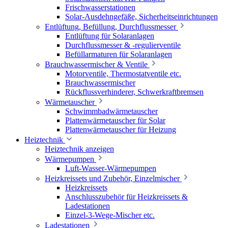
Frischwasserstationen
Solar-Ausdehngefäße, Sicherheitseinrichtungen
Entlüftung, Befüllung, Durchflussmesser
Entlüftung für Solaranlagen
Durchflussmesser & -regulierventile
Befüllarmaturen für Solaranlagen
Brauchwassermischer & Ventile
Motorventile, Thermostatventile etc.
Brauchwassermischer
Rückflussverhinderer, Schwerkraftbremsen
Wärmetauscher
Schwimmbadwärmetauscher
Plattenwärmetauscher für Solar
Plattenwärmetauscher für Heizung
Heiztechnik
Heiztechnik anzeigen
Wärmepumpen
Luft-Wasser-Wärmepumpen
Heizkreissets und Zubehör, Einzelmischer
Heizkreissets
Anschlusszubehör für Heizkreissets &
Ladestationen
Einzel-3-Wege-Mischer etc.
Ladestationen