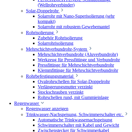
(Wellrohrverbinder)
Solar-Doppelrohr
Solarrohr mit Nano-Superisolierung (sehr
kompakt)
Solarrohr mit robustem Gewebemantel
Rohrisolierung
Zubehör Rohrisolierung
Solarrohrisolierung
Mehrschichtverbundrohr-System
Mehrschichtverbundrohr (Aluverbundrohr)
Werkzeug für Pressfittinge und Verbundrohr
Pressfittinge für Mehrschichtverbundrohr
Klemmfittinge für Mehrschichtverbundrohr
Rohrbefestigungsmaterial
Ovalrohrschellen für Solar-Doppelrohr
Verlängerungsmutter verzinkt
Stockschrauben verzinkt
Rohrschellen rund, mit Gummieinlage
Regenwasser
Regenwasser anzeigen
Trinkwasser-Nachspeisung, Schwimmerschalter etc.
Automatische Trinkwassernachspeisung
Schwimmerschalter mit Kabel und Gewicht
Zwischenstecker für Schwimmerkabel