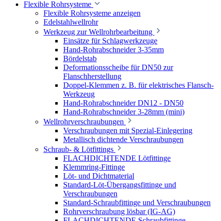
Flexible Rohrsysteme
Flexible Rohrsysteme anzeigen
Edelstahlwellrohr
Werkzeug zur Wellrohrbearbeitung
Einsätze für Schlagwerkzeuge
Hand-Rohrabschneider 3-35mm
Bördelstab
Deformationsscheibe für DN50 zur
Flanschherstellung
Doppel-Klemmen z. B. für elektrisches Flansch-
Werkzeug
Hand-Rohrabschneider DN12 - DN50
Hand-Rohrabschneider 3-28mm (mini)
Wellrohrverschraubungen
Verschraubungen mit Spezial-Einlegering
Metallisch dichtende Verschraubungen
Schraub- & Lötfittings
FLACHDICHTENDE Lötfittinge
Klemmring-Fittinge
Löt- und Dichtmaterial
Standard-Löt-Übergangsfittinge und
Verschraubungen
Standard-Schraubfittinge und Verschraubungen
Rohrverschraubung lösbar (IG-AG)
FLACHDICHTENDE Schraubfittinge