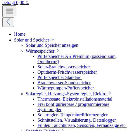
beträgt 0,00 €.
Home
Solar und Speicher
Solar und Speicher anzeigen
Wärmespeicher
Pufferspeicher AS-Premium (passend zum
Optitherm²)
Solar-Brauchwasserspeicher
Optitherm-Frischwasserspeicher
Pufferspeicher Standard
Brauchwasser-Standspeicher
Wärmepumpen-Pufferspeicher
Solarregler, Heizungs-Systemregler, Elektro
Thermostate, Elektroinstallationsmaterial
Frei konfigurierbare / programmierbare
Systemregler
Solarregler, Temperaturdifferenzregler
Schnittstellen, Visualisierung, Datenlogger
Fühler, Tauchhülsen, Sensoren, Fernanzeige etc.