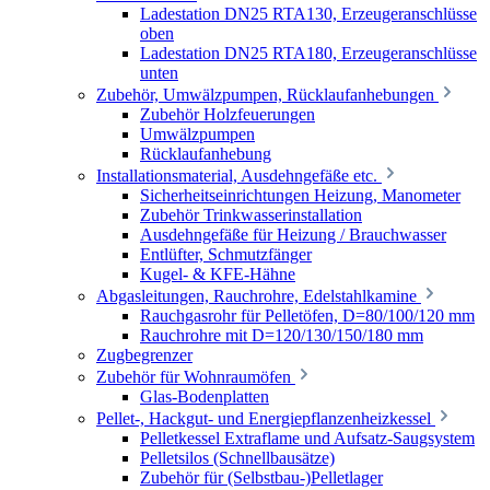
Ladestation DN25 RTA130, Erzeugeranschlüsse
oben
Ladestation DN25 RTA180, Erzeugeranschlüsse
unten
Zubehör, Umwälzpumpen, Rücklaufanhebungen
Zubehör Holzfeuerungen
Umwälzpumpen
Rücklaufanhebung
Installationsmaterial, Ausdehngefäße etc.
Sicherheitseinrichtungen Heizung, Manometer
Zubehör Trinkwasserinstallation
Ausdehngefäße für Heizung / Brauchwasser
Entlüfter, Schmutzfänger
Kugel- & KFE-Hähne
Abgasleitungen, Rauchrohre, Edelstahlkamine
Rauchgasrohr für Pelletöfen, D=80/100/120 mm
Rauchrohre mit D=120/130/150/180 mm
Zugbegrenzer
Zubehör für Wohnraumöfen
Glas-Bodenplatten
Pellet-, Hackgut- und Energiepflanzenheizkessel
Pelletkessel Extraflame und Aufsatz-Saugsystem
Pelletsilos (Schnellbausätze)
Zubehör für (Selbstbau-)Pelletlager