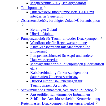
Magnetventile 230V, schlaggedämpft
Tauchpumpen
Unterwasser-Druckpumpe Beta 1200T mit
integrierter Steuerung
Zisternenzubehör: beruhigter Zulauf+Überlaufsiphon
Beruhigter Zulauf
Überlaufsiphon
Pumpenzubehör für Tauch- und/oder Druckpumpen
Wandkonsole für Regenwasserpumpe
Kugel-Absperrhahn mit Manometer und
Entleerung
Pumpenanschlussset für Aspri und andere
Hauswasserwerke
Montagezubehör für Tauchpumpen (Edelstahlseil
etc.)
Kabelverbindung für kurzzeitigen oder
dauerhaften Unterwassereinsatz
Druck-Durchfluss-Steuerungen für
Tauchpumpen, Aspri etc.
Schwimmende Entnahmen, Schläuche, Zubehör
Ansaugfilter, schwimmende Entnahmen
Schläuche, Anschlusszubehör, Kennzeichnung
Regenwasser-Druckpumpen (Hauswasserwerke)