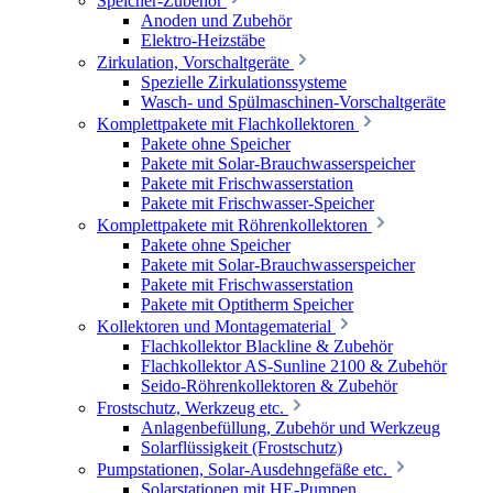
Speicher-Zubehör
Anoden und Zubehör
Elektro-Heizstäbe
Zirkulation, Vorschaltgeräte
Spezielle Zirkulationssysteme
Wasch- und Spülmaschinen-Vorschaltgeräte
Komplettpakete mit Flachkollektoren
Pakete ohne Speicher
Pakete mit Solar-Brauchwasserspeicher
Pakete mit Frischwasserstation
Pakete mit Frischwasser-Speicher
Komplettpakete mit Röhrenkollektoren
Pakete ohne Speicher
Pakete mit Solar-Brauchwasserspeicher
Pakete mit Frischwasserstation
Pakete mit Optitherm Speicher
Kollektoren und Montagematerial
Flachkollektor Blackline & Zubehör
Flachkollektor AS-Sunline 2100 & Zubehör
Seido-Röhrenkollektoren & Zubehör
Frostschutz, Werkzeug etc.
Anlagenbefüllung, Zubehör und Werkzeug
Solarflüssigkeit (Frostschutz)
Pumpstationen, Solar-Ausdehngefäße etc.
Solarstationen mit HE-Pumpen