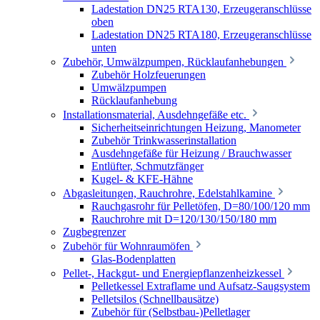
Ladestation DN25 RTA130, Erzeugeranschlüsse
oben
Ladestation DN25 RTA180, Erzeugeranschlüsse
unten
Zubehör, Umwälzpumpen, Rücklaufanhebungen
Zubehör Holzfeuerungen
Umwälzpumpen
Rücklaufanhebung
Installationsmaterial, Ausdehngefäße etc.
Sicherheitseinrichtungen Heizung, Manometer
Zubehör Trinkwasserinstallation
Ausdehngefäße für Heizung / Brauchwasser
Entlüfter, Schmutzfänger
Kugel- & KFE-Hähne
Abgasleitungen, Rauchrohre, Edelstahlkamine
Rauchgasrohr für Pelletöfen, D=80/100/120 mm
Rauchrohre mit D=120/130/150/180 mm
Zugbegrenzer
Zubehör für Wohnraumöfen
Glas-Bodenplatten
Pellet-, Hackgut- und Energiepflanzenheizkessel
Pelletkessel Extraflame und Aufsatz-Saugsystem
Pelletsilos (Schnellbausätze)
Zubehör für (Selbstbau-)Pelletlager