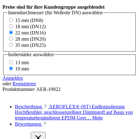
Preise sind für ihre Kundengruppe ausgeblendet
Innendurchmesser (für Wellrohr DN)
auswählen
15 mm (DN8)
18 mm (DN12)
22 mm (DN16)
28 mm (DN20)
35 mm (DN25)
Isolierstärke
auswählen
13 mm
19 mm
Anmelden
oder
Registrieren
Produktnummer:
AER-19922
Beschreibung
AEROFLEX® (HT) Endlosisolierung
Hochflexibler, geschlossenzelliger Dämmstoff auf Basis von
temperaturbeständigem EPDM Geei…
Mehr
Bewertungen