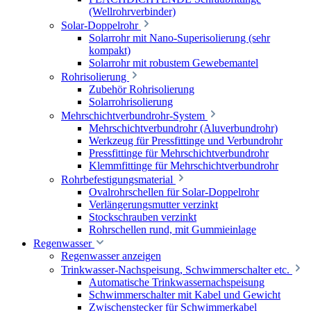
(Wellrohrverbinder)
Solar-Doppelrohr
Solarrohr mit Nano-Superisolierung (sehr
kompakt)
Solarrohr mit robustem Gewebemantel
Rohrisolierung
Zubehör Rohrisolierung
Solarrohrisolierung
Mehrschichtverbundrohr-System
Mehrschichtverbundrohr (Aluverbundrohr)
Werkzeug für Pressfittinge und Verbundrohr
Pressfittinge für Mehrschichtverbundrohr
Klemmfittinge für Mehrschichtverbundrohr
Rohrbefestigungsmaterial
Ovalrohrschellen für Solar-Doppelrohr
Verlängerungsmutter verzinkt
Stockschrauben verzinkt
Rohrschellen rund, mit Gummieinlage
Regenwasser
Regenwasser anzeigen
Trinkwasser-Nachspeisung, Schwimmerschalter etc.
Automatische Trinkwassernachspeisung
Schwimmerschalter mit Kabel und Gewicht
Zwischenstecker für Schwimmerkabel