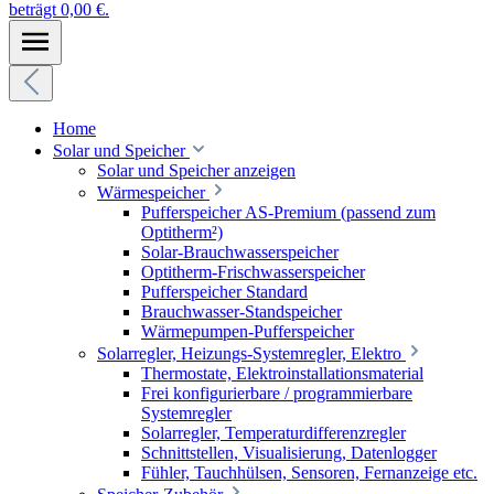
beträgt 0,00 €.
Home
Solar und Speicher
Solar und Speicher anzeigen
Wärmespeicher
Pufferspeicher AS-Premium (passend zum
Optitherm²)
Solar-Brauchwasserspeicher
Optitherm-Frischwasserspeicher
Pufferspeicher Standard
Brauchwasser-Standspeicher
Wärmepumpen-Pufferspeicher
Solarregler, Heizungs-Systemregler, Elektro
Thermostate, Elektroinstallationsmaterial
Frei konfigurierbare / programmierbare
Systemregler
Solarregler, Temperaturdifferenzregler
Schnittstellen, Visualisierung, Datenlogger
Fühler, Tauchhülsen, Sensoren, Fernanzeige etc.