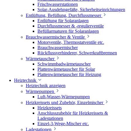
Frischwasserstationen
Solar-Ausdehngefäße, Sicherheitseinrichtungen
Entlüftung, Befüllung, Durchflussmesser
Entlüftung für Solaranlagen
Durchflussmesser & -regulierventile
Befüllarmaturen für Solaranlagen
Brauchwassermischer & Ventile
Motorventile, Thermostatventile etc.
Brauchwassermischer
Rückflussverhinderer, Schwerkraftbremsen
Wärmetauscher
Schwimmbadwärmetauscher
Plattenwärmetauscher für Solar
Plattenwärmetauscher für Heizung
Heiztechnik
Heiztechnik anzeigen
Wärmepumpen
Luft-Wasser-Wärmepumpen
Heizkreissets und Zubehör, Einzelmischer
Heizkreissets
Anschlusszubehör für Heizkreissets &
Ladestationen
Einzel-3-Wege-Mischer etc.
Ladestationen