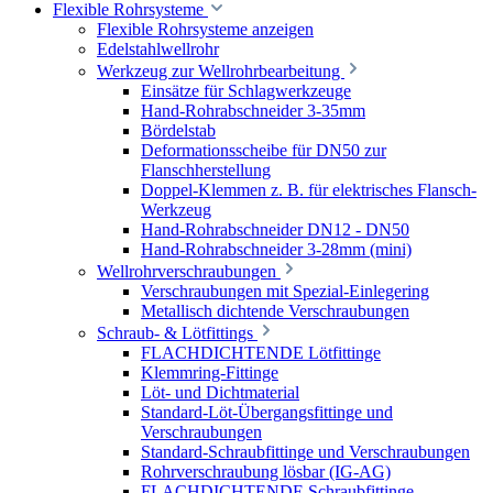
Flexible Rohrsysteme
Flexible Rohrsysteme anzeigen
Edelstahlwellrohr
Werkzeug zur Wellrohrbearbeitung
Einsätze für Schlagwerkzeuge
Hand-Rohrabschneider 3-35mm
Bördelstab
Deformationsscheibe für DN50 zur
Flanschherstellung
Doppel-Klemmen z. B. für elektrisches Flansch-
Werkzeug
Hand-Rohrabschneider DN12 - DN50
Hand-Rohrabschneider 3-28mm (mini)
Wellrohrverschraubungen
Verschraubungen mit Spezial-Einlegering
Metallisch dichtende Verschraubungen
Schraub- & Lötfittings
FLACHDICHTENDE Lötfittinge
Klemmring-Fittinge
Löt- und Dichtmaterial
Standard-Löt-Übergangsfittinge und
Verschraubungen
Standard-Schraubfittinge und Verschraubungen
Rohrverschraubung lösbar (IG-AG)
FLACHDICHTENDE Schraubfittinge