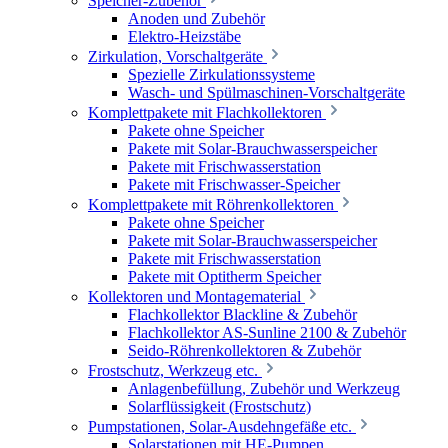
Speicher-Zubehör
Anoden und Zubehör
Elektro-Heizstäbe
Zirkulation, Vorschaltgeräte
Spezielle Zirkulationssysteme
Wasch- und Spülmaschinen-Vorschaltgeräte
Komplettpakete mit Flachkollektoren
Pakete ohne Speicher
Pakete mit Solar-Brauchwasserspeicher
Pakete mit Frischwasserstation
Pakete mit Frischwasser-Speicher
Komplettpakete mit Röhrenkollektoren
Pakete ohne Speicher
Pakete mit Solar-Brauchwasserspeicher
Pakete mit Frischwasserstation
Pakete mit Optitherm Speicher
Kollektoren und Montagematerial
Flachkollektor Blackline & Zubehör
Flachkollektor AS-Sunline 2100 & Zubehör
Seido-Röhrenkollektoren & Zubehör
Frostschutz, Werkzeug etc.
Anlagenbefüllung, Zubehör und Werkzeug
Solarflüssigkeit (Frostschutz)
Pumpstationen, Solar-Ausdehngefäße etc.
Solarstationen mit HE-Pumpen