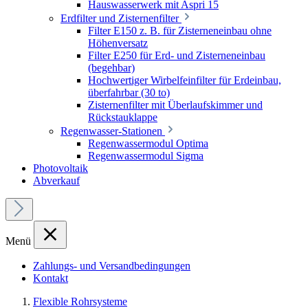
Hauswasserwerk mit Aspri 15
Erdfilter und Zisternenfilter
Filter E150 z. B. für Zisterneneinbau ohne
Höhenversatz
Filter E250 für Erd- und Zisterneneinbau
(begehbar)
Hochwertiger Wirbelfeinfilter für Erdeinbau,
überfahrbar (30 to)
Zisternenfilter mit Überlaufskimmer und
Rückstauklappe
Regenwasser-Stationen
Regenwassermodul Optima
Regenwassermodul Sigma
Photovoltaik
Abverkauf
Menü
Zahlungs- und Versandbedingungen
Kontakt
Flexible Rohrsysteme