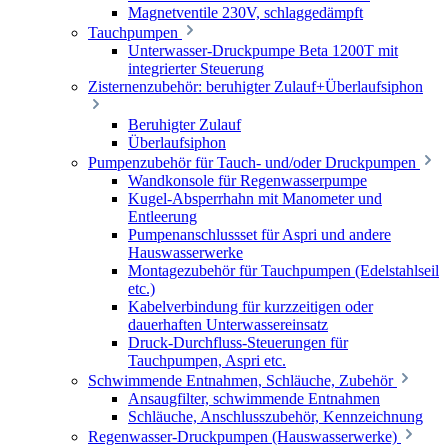
Magnetventile 230V, schlaggedämpft
Tauchpumpen
Unterwasser-Druckpumpe Beta 1200T mit
integrierter Steuerung
Zisternenzubehör: beruhigter Zulauf+Überlaufsiphon
Beruhigter Zulauf
Überlaufsiphon
Pumpenzubehör für Tauch- und/oder Druckpumpen
Wandkonsole für Regenwasserpumpe
Kugel-Absperrhahn mit Manometer und
Entleerung
Pumpenanschlussset für Aspri und andere
Hauswasserwerke
Montagezubehör für Tauchpumpen (Edelstahlseil
etc.)
Kabelverbindung für kurzzeitigen oder
dauerhaften Unterwassereinsatz
Druck-Durchfluss-Steuerungen für
Tauchpumpen, Aspri etc.
Schwimmende Entnahmen, Schläuche, Zubehör
Ansaugfilter, schwimmende Entnahmen
Schläuche, Anschlusszubehör, Kennzeichnung
Regenwasser-Druckpumpen (Hauswasserwerke)