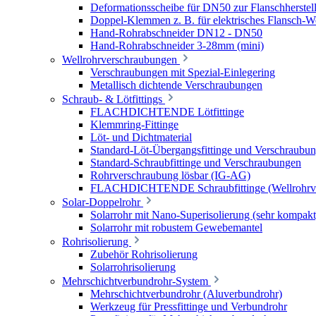
Deformationsscheibe für DN50 zur Flanschherstel
Doppel-Klemmen z. B. für elektrisches Flansch-
Hand-Rohrabschneider DN12 - DN50
Hand-Rohrabschneider 3-28mm (mini)
Wellrohrverschraubungen
Verschraubungen mit Spezial-Einlegering
Metallisch dichtende Verschraubungen
Schraub- & Lötfittings
FLACHDICHTENDE Lötfittinge
Klemmring-Fittinge
Löt- und Dichtmaterial
Standard-Löt-Übergangsfittinge und Verschraubu
Standard-Schraubfittinge und Verschraubungen
Rohrverschraubung lösbar (IG-AG)
FLACHDICHTENDE Schraubfittinge (Wellrohrve
Solar-Doppelrohr
Solarrohr mit Nano-Superisolierung (sehr kompakt
Solarrohr mit robustem Gewebemantel
Rohrisolierung
Zubehör Rohrisolierung
Solarrohrisolierung
Mehrschichtverbundrohr-System
Mehrschichtverbundrohr (Aluverbundrohr)
Werkzeug für Pressfittinge und Verbundrohr