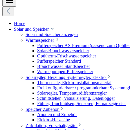
Home
Solar und Speicher
Solar und Speicher anzeigen
Wärmespeicher
Pufferspeicher AS-Premium (passend zum Optithe
Solar-Brauchwasserspeicher
Optitherm-Frischwasserspeicher
Pufferspeicher Standard
Brauchwasser-Standspeicher
Wärmepumpen-Pufferspeicher
Solarregler, Heizungs-Systemregler, Elektro
Thermostate, Elektroinstallationsmaterial
Frei konfigurierbare / programmierbare Systemregl
Solarregler, Temperaturdifferenzregler
Schnittstellen, Visualisierung, Datenlogger
Fühler, Tauchhülsen, Sensoren, Fernanzeige etc.
Speicher-Zubehör
Anoden und Zubehör
Elektro-Heizstäbe
Zirkulation, Vorschaltgeräte