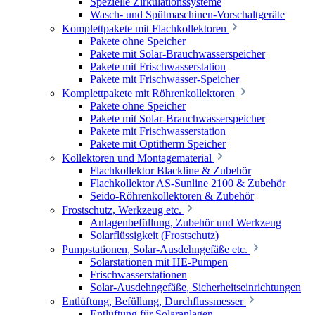
Spezielle Zirkulationssysteme
Wasch- und Spülmaschinen-Vorschaltgeräte
Komplettpakete mit Flachkollektoren
Pakete ohne Speicher
Pakete mit Solar-Brauchwasserspeicher
Pakete mit Frischwasserstation
Pakete mit Frischwasser-Speicher
Komplettpakete mit Röhrenkollektoren
Pakete ohne Speicher
Pakete mit Solar-Brauchwasserspeicher
Pakete mit Frischwasserstation
Pakete mit Optitherm Speicher
Kollektoren und Montagematerial
Flachkollektor Blackline & Zubehör
Flachkollektor AS-Sunline 2100 & Zubehör
Seido-Röhrenkollektoren & Zubehör
Frostschutz, Werkzeug etc.
Anlagenbefüllung, Zubehör und Werkzeug
Solarflüssigkeit (Frostschutz)
Pumpstationen, Solar-Ausdehngefäße etc.
Solarstationen mit HE-Pumpen
Frischwasserstationen
Solar-Ausdehngefäße, Sicherheitseinrichtungen
Entlüftung, Befüllung, Durchflussmesser
Entlüftung für Solaranlagen