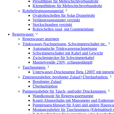
Pressfittinge für Mehrschichtverbundrohr
Klemmfittinge für Mehrschichtverbundrohr
Rohrbefestigungsmaterial
Ovalrohrschellen für Solar-Doppelrohr
Verlängerungsmutter verzinkt
Stockschrauben verzinkt
Rohrschellen rund, mit Gummieinlage
Regenwasser
Regenwasser anzeigen
Trinkwasser-Nachspeisung, Schwimmerschalter etc.
Automatische Trinkwassernachspeisung
Schwimmerschalter mit Kabel und Gewicht
Zwischenstecker für Schwimmerkabel
Magnetventile 230V, schlaggedämpft
Tauchpumpen
Unterwasser-Druckpumpe Beta 1200T mit integrie
Zisternenzubehör: beruhigter Zulauf+Überlaufsiphon
Beruhigter Zulauf
Überlaufsiphon
Pumpenzubehör für Tauch- und/oder Druckpumpen
Wandkonsole für Regenwasserpumpe
Kugel-Absperrhahn mit Manometer und Entleerun
Pumpenanschlussset für Aspri und andere Hauswa
Montagezubehör für Tauchpumpen (Edelstahlseil e