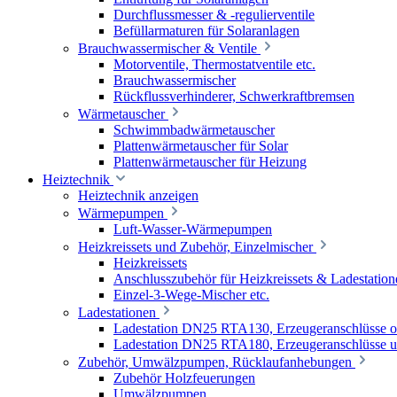
Durchflussmesser & -regulierventile
Befüllarmaturen für Solaranlagen
Brauchwassermischer & Ventile
Motorventile, Thermostatventile etc.
Brauchwassermischer
Rückflussverhinderer, Schwerkraftbremsen
Wärmetauscher
Schwimmbadwärmetauscher
Plattenwärmetauscher für Solar
Plattenwärmetauscher für Heizung
Heiztechnik
Heiztechnik anzeigen
Wärmepumpen
Luft-Wasser-Wärmepumpen
Heizkreissets und Zubehör, Einzelmischer
Heizkreissets
Anschlusszubehör für Heizkreissets & Ladestation
Einzel-3-Wege-Mischer etc.
Ladestationen
Ladestation DN25 RTA130, Erzeugeranschlüsse 
Ladestation DN25 RTA180, Erzeugeranschlüsse u
Zubehör, Umwälzpumpen, Rücklaufanhebungen
Zubehör Holzfeuerungen
Umwälzpumpen