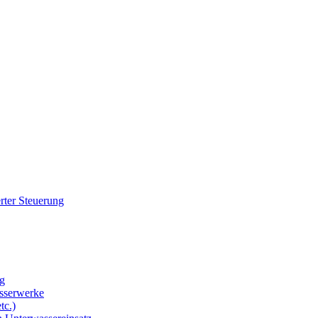
rter Steuerung
g
sserwerke
tc.)