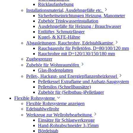
Rücklaufanhebung
Installationsmaterial, Ausdehngefäße etc.
Sicherheitseinrichtungen Heizung, Manometer
Zubehör Trinkwasserinstallation
Ausdehngefäße für Heizung / Brauchwasser
Entlüfter, Schmutzfänger
Kugel- & KFE-Hähne
Abgasleitungen, Rauchrohre, Edelstahlkamine
Rauchgasrohr für Pelletöfen, D=80/100/120 mm
Rauchrohre mit D=120/130/150/180 mm
Zugbegrenzer
Zubehör für Wohnraumöfen
Glas-Bodenplatten
Pellet-, Hackgut- und Energiepflanzenheizkessel
Pelletkessel Extraflame und Aufsatz-Saugsystem
Pelletsilos (Schnellbausätze)
Zubehör für (Selbstbau-)Pelletlager
Flexible Rohrsysteme
Flexible Rohrsysteme anzeigen
Edelstahlwellrohr
Werkzeug zur Wellrohrbearbeitung
Einsätze für Schlagwerkzeuge
Hand-Rohrabschneider 3-35mm
Bördelstab