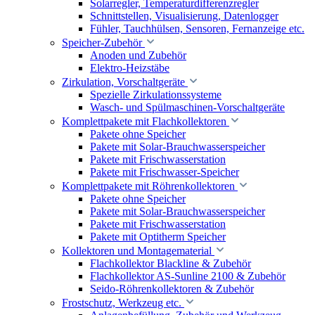
Solarregler, Temperaturdifferenzregler
Schnittstellen, Visualisierung, Datenlogger
Fühler, Tauchhülsen, Sensoren, Fernanzeige etc.
Speicher-Zubehör
Anoden und Zubehör
Elektro-Heizstäbe
Zirkulation, Vorschaltgeräte
Spezielle Zirkulationssysteme
Wasch- und Spülmaschinen-Vorschaltgeräte
Komplettpakete mit Flachkollektoren
Pakete ohne Speicher
Pakete mit Solar-Brauchwasserspeicher
Pakete mit Frischwasserstation
Pakete mit Frischwasser-Speicher
Komplettpakete mit Röhrenkollektoren
Pakete ohne Speicher
Pakete mit Solar-Brauchwasserspeicher
Pakete mit Frischwasserstation
Pakete mit Optitherm Speicher
Kollektoren und Montagematerial
Flachkollektor Blackline & Zubehör
Flachkollektor AS-Sunline 2100 & Zubehör
Seido-Röhrenkollektoren & Zubehör
Frostschutz, Werkzeug etc.