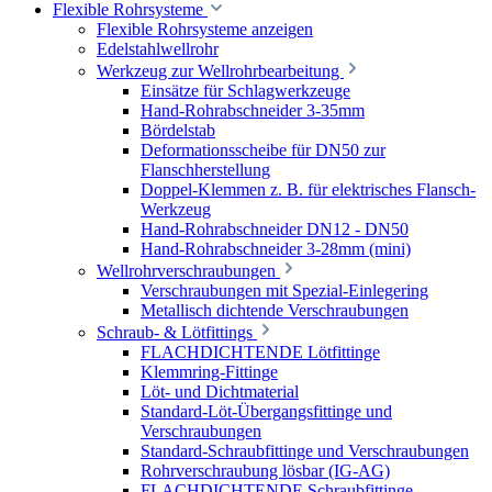
Flexible Rohrsysteme
Flexible Rohrsysteme anzeigen
Edelstahlwellrohr
Werkzeug zur Wellrohrbearbeitung
Einsätze für Schlagwerkzeuge
Hand-Rohrabschneider 3-35mm
Bördelstab
Deformationsscheibe für DN50 zur
Flanschherstellung
Doppel-Klemmen z. B. für elektrisches Flansch-
Werkzeug
Hand-Rohrabschneider DN12 - DN50
Hand-Rohrabschneider 3-28mm (mini)
Wellrohrverschraubungen
Verschraubungen mit Spezial-Einlegering
Metallisch dichtende Verschraubungen
Schraub- & Lötfittings
FLACHDICHTENDE Lötfittinge
Klemmring-Fittinge
Löt- und Dichtmaterial
Standard-Löt-Übergangsfittinge und
Verschraubungen
Standard-Schraubfittinge und Verschraubungen
Rohrverschraubung lösbar (IG-AG)
FLACHDICHTENDE Schraubfittinge