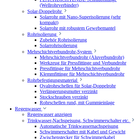
(Wellrohrverbinder)
Solar-Doppelrohr
Solarrohr mit Nano-Superisolierung (sehr
kompakt)
Solarrohr mit robustem Gewebemantel
Rohrisolierung
Zubehör Rohrisolierung
Solarrohrisolierung
Mehrschichtverbundrohr-System
Mehrschichtverbundrohr (Aluverbundrohr)
Werkzeug für Pressfittinge und Verbundrohr
Pressfittinge für Mehrschichtverbundrohr
Klemmfittinge für Mehrschichtverbundrohr
Rohrbefestigungsmaterial
Ovalrohrschellen für Solar-Doppelrohr
Verlängerungsmutter verzinkt
Stockschrauben verzinkt
Rohrschellen rund, mit Gummieinlage
Regenwasser
Regenwasser anzeigen
Trinkwasser-Nachspeisung, Schwimmerschalter etc.
Automatische Trinkwassernachspeisung
Schwimmerschalter mit Kabel und Gewicht
Zwischenstecker für Schwimmerkabel