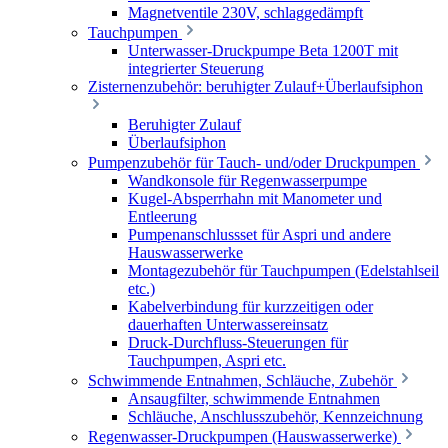
Magnetventile 230V, schlaggedämpft
Tauchpumpen
Unterwasser-Druckpumpe Beta 1200T mit
integrierter Steuerung
Zisternenzubehör: beruhigter Zulauf+Überlaufsiphon
Beruhigter Zulauf
Überlaufsiphon
Pumpenzubehör für Tauch- und/oder Druckpumpen
Wandkonsole für Regenwasserpumpe
Kugel-Absperrhahn mit Manometer und
Entleerung
Pumpenanschlussset für Aspri und andere
Hauswasserwerke
Montagezubehör für Tauchpumpen (Edelstahlseil
etc.)
Kabelverbindung für kurzzeitigen oder
dauerhaften Unterwassereinsatz
Druck-Durchfluss-Steuerungen für
Tauchpumpen, Aspri etc.
Schwimmende Entnahmen, Schläuche, Zubehör
Ansaugfilter, schwimmende Entnahmen
Schläuche, Anschlusszubehör, Kennzeichnung
Regenwasser-Druckpumpen (Hauswasserwerke)