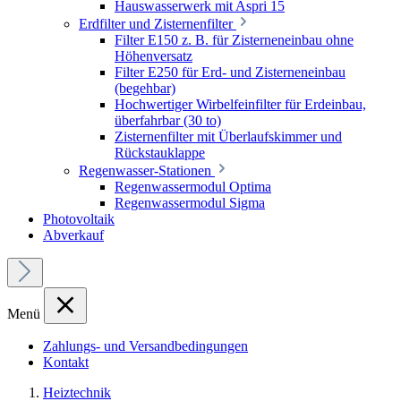
Hauswasserwerk mit Aspri 15
Erdfilter und Zisternenfilter
Filter E150 z. B. für Zisterneneinbau ohne
Höhenversatz
Filter E250 für Erd- und Zisterneneinbau
(begehbar)
Hochwertiger Wirbelfeinfilter für Erdeinbau,
überfahrbar (30 to)
Zisternenfilter mit Überlaufskimmer und
Rückstauklappe
Regenwasser-Stationen
Regenwassermodul Optima
Regenwassermodul Sigma
Photovoltaik
Abverkauf
Menü
Zahlungs- und Versandbedingungen
Kontakt
Heiztechnik