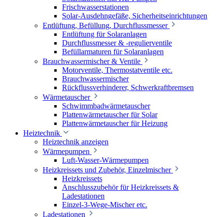
Frischwasserstationen
Solar-Ausdehngefäße, Sicherheitseinrichtungen
Entlüftung, Befüllung, Durchflussmesser
Entlüftung für Solaranlagen
Durchflussmesser & -regulierventile
Befüllarmaturen für Solaranlagen
Brauchwassermischer & Ventile
Motorventile, Thermostatventile etc.
Brauchwassermischer
Rückflussverhinderer, Schwerkraftbremsen
Wärmetauscher
Schwimmbadwärmetauscher
Plattenwärmetauscher für Solar
Plattenwärmetauscher für Heizung
Heiztechnik
Heiztechnik anzeigen
Wärmepumpen
Luft-Wasser-Wärmepumpen
Heizkreissets und Zubehör, Einzelmischer
Heizkreissets
Anschlusszubehör für Heizkreissets &
Ladestationen
Einzel-3-Wege-Mischer etc.
Ladestationen