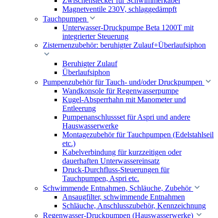
Zwischenstecker für Schwimmerkabel
Magnetventile 230V, schlaggedämpft
Tauchpumpen
Unterwasser-Druckpumpe Beta 1200T mit
integrierter Steuerung
Zisternenzubehör: beruhigter Zulauf+Überlaufsiphon
Beruhigter Zulauf
Überlaufsiphon
Pumpenzubehör für Tauch- und/oder Druckpumpen
Wandkonsole für Regenwasserpumpe
Kugel-Absperrhahn mit Manometer und
Entleerung
Pumpenanschlussset für Aspri und andere
Hauswasserwerke
Montagezubehör für Tauchpumpen (Edelstahlseil
etc.)
Kabelverbindung für kurzzeitigen oder
dauerhaften Unterwassereinsatz
Druck-Durchfluss-Steuerungen für
Tauchpumpen, Aspri etc.
Schwimmende Entnahmen, Schläuche, Zubehör
Ansaugfilter, schwimmende Entnahmen
Schläuche, Anschlusszubehör, Kennzeichnung
Regenwasser-Druckpumpen (Hauswasserwerke)