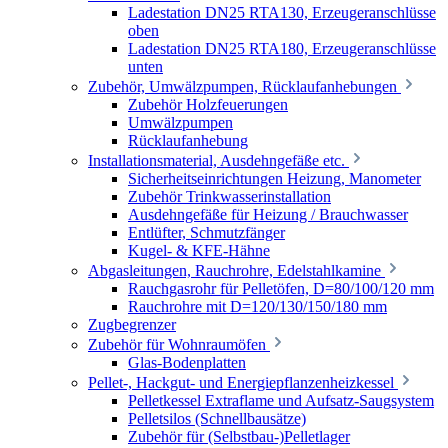
Ladestation DN25 RTA130, Erzeugeranschlüsse
oben
Ladestation DN25 RTA180, Erzeugeranschlüsse
unten
Zubehör, Umwälzpumpen, Rücklaufanhebungen
Zubehör Holzfeuerungen
Umwälzpumpen
Rücklaufanhebung
Installationsmaterial, Ausdehngefäße etc.
Sicherheitseinrichtungen Heizung, Manometer
Zubehör Trinkwasserinstallation
Ausdehngefäße für Heizung / Brauchwasser
Entlüfter, Schmutzfänger
Kugel- & KFE-Hähne
Abgasleitungen, Rauchrohre, Edelstahlkamine
Rauchgasrohr für Pelletöfen, D=80/100/120 mm
Rauchrohre mit D=120/130/150/180 mm
Zugbegrenzer
Zubehör für Wohnraumöfen
Glas-Bodenplatten
Pellet-, Hackgut- und Energiepflanzenheizkessel
Pelletkessel Extraflame und Aufsatz-Saugsystem
Pelletsilos (Schnellbausätze)
Zubehör für (Selbstbau-)Pelletlager