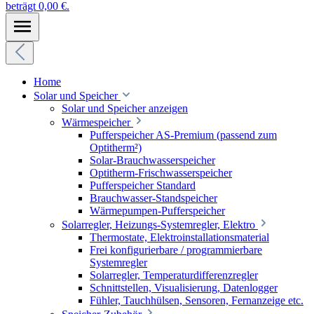
beträgt 0,00 €.
Home
Solar und Speicher
Solar und Speicher anzeigen
Wärmespeicher
Pufferspeicher AS-Premium (passend zum
Optitherm²)
Solar-Brauchwasserspeicher
Optitherm-Frischwasserspeicher
Pufferspeicher Standard
Brauchwasser-Standspeicher
Wärmepumpen-Pufferspeicher
Solarregler, Heizungs-Systemregler, Elektro
Thermostate, Elektroinstallationsmaterial
Frei konfigurierbare / programmierbare
Systemregler
Solarregler, Temperaturdifferenzregler
Schnittstellen, Visualisierung, Datenlogger
Fühler, Tauchhülsen, Sensoren, Fernanzeige etc.