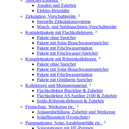
Speicher-Zubehör
Anoden und Zubehör
Elektro-Heizstäbe
Zirkulation, Vorschaltgeräte
Spezielle Zirkulationssysteme
Wasch- und Spülmaschinen-Vorschaltgeräte
Komplettpakete mit Flachkollektoren
Pakete ohne Speicher
Pakete mit Solar-Brauchwasserspeicher
Pakete mit Frischwasserstation
Pakete mit Frischwasser-Speicher
Komplettpakete mit Röhrenkollektoren
Pakete ohne Speicher
Pakete mit Solar-Brauchwasserspeicher
Pakete mit Frischwasserstation
Pakete mit Optitherm Speicher
Kollektoren und Montagematerial
Flachkollektor Blackline & Zubehör
Flachkollektor AS-Sunline 2100 & Zubehör
Seido-Röhrenkollektoren & Zubehör
Frostschutz, Werkzeug etc.
Anlagenbefüllung, Zubehör und Werkzeug
Solarflüssigkeit (Frostschutz)
Pumpstationen, Solar-Ausdehngefäße etc.
Solarstationen mit HE-Pumpen