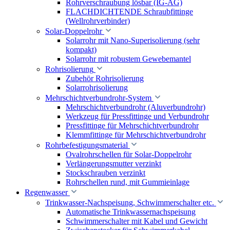
Rohrverschraubung lösbar (IG-AG)
FLACHDICHTENDE Schraubfittinge
(Wellrohrverbinder)
Solar-Doppelrohr
Solarrohr mit Nano-Superisolierung (sehr
kompakt)
Solarrohr mit robustem Gewebemantel
Rohrisolierung
Zubehör Rohrisolierung
Solarrohrisolierung
Mehrschichtverbundrohr-System
Mehrschichtverbundrohr (Aluverbundrohr)
Werkzeug für Pressfittinge und Verbundrohr
Pressfittinge für Mehrschichtverbundrohr
Klemmfittinge für Mehrschichtverbundrohr
Rohrbefestigungsmaterial
Ovalrohrschellen für Solar-Doppelrohr
Verlängerungsmutter verzinkt
Stockschrauben verzinkt
Rohrschellen rund, mit Gummieinlage
Regenwasser
Trinkwasser-Nachspeisung, Schwimmerschalter etc.
Automatische Trinkwassernachspeisung
Schwimmerschalter mit Kabel und Gewicht