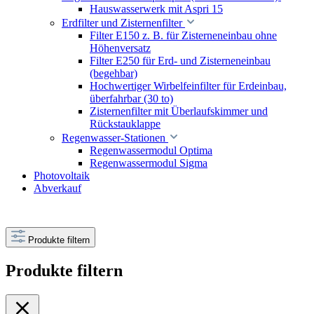
Hauswasserwerk mit Aspri 15
Erdfilter und Zisternenfilter
Filter E150 z. B. für Zisterneneinbau ohne
Höhenversatz
Filter E250 für Erd- und Zisterneneinbau
(begehbar)
Hochwertiger Wirbelfeinfilter für Erdeinbau,
überfahrbar (30 to)
Zisternenfilter mit Überlaufskimmer und
Rückstauklappe
Regenwasser-Stationen
Regenwassermodul Optima
Regenwassermodul Sigma
Photovoltaik
Abverkauf
Produkte filtern
Produkte filtern