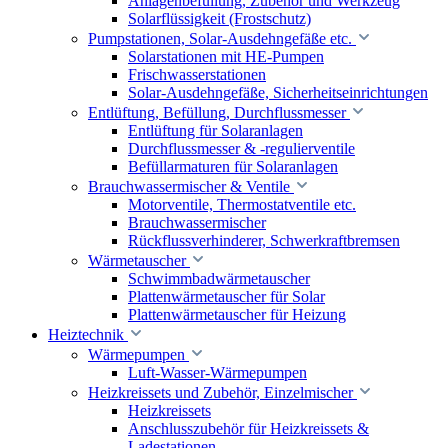
Anlagenbefüllung, Zubehör und Werkzeug
Solarflüssigkeit (Frostschutz)
Pumpstationen, Solar-Ausdehngefäße etc.
Solarstationen mit HE-Pumpen
Frischwasserstationen
Solar-Ausdehngefäße, Sicherheitseinrichtungen
Entlüftung, Befüllung, Durchflussmesser
Entlüftung für Solaranlagen
Durchflussmesser & -regulierventile
Befüllarmaturen für Solaranlagen
Brauchwassermischer & Ventile
Motorventile, Thermostatventile etc.
Brauchwassermischer
Rückflussverhinderer, Schwerkraftbremsen
Wärmetauscher
Schwimmbadwärmetauscher
Plattenwärmetauscher für Solar
Plattenwärmetauscher für Heizung
Heiztechnik
Wärmepumpen
Luft-Wasser-Wärmepumpen
Heizkreissets und Zubehör, Einzelmischer
Heizkreissets
Anschlusszubehör für Heizkreissets &
Ladestationen