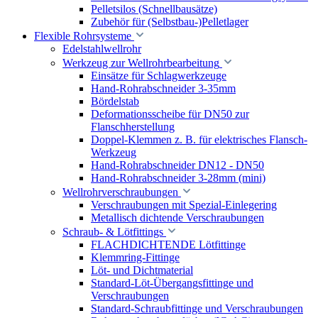
Pelletsilos (Schnellbausätze)
Zubehör für (Selbstbau-)Pelletlager
Flexible Rohrsysteme
Edelstahlwellrohr
Werkzeug zur Wellrohrbearbeitung
Einsätze für Schlagwerkzeuge
Hand-Rohrabschneider 3-35mm
Bördelstab
Deformationsscheibe für DN50 zur
Flanschherstellung
Doppel-Klemmen z. B. für elektrisches Flansch-
Werkzeug
Hand-Rohrabschneider DN12 - DN50
Hand-Rohrabschneider 3-28mm (mini)
Wellrohrverschraubungen
Verschraubungen mit Spezial-Einlegering
Metallisch dichtende Verschraubungen
Schraub- & Lötfittings
FLACHDICHTENDE Lötfittinge
Klemmring-Fittinge
Löt- und Dichtmaterial
Standard-Löt-Übergangsfittinge und
Verschraubungen
Standard-Schraubfittinge und Verschraubungen