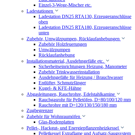
Einzel-3-Wege-Mischer etc.
Ladestationen
Ladestation DN25 RTA130, Erzeugeranschlüsse
oben
Ladestation DN25 RTA180, Erzeugeranschlüsse
unten
Zubehör, Umwälzpumpen, Rücklaufanhebungen
Zubehör Holzfeuerungen
Umwälzpumpen
Rücklaufanhebung
Installationsmaterial, Ausdehngefäße etc.
Sicherheitseinrichtungen Heizung, Manometer
Zubehör Trinkwasserinstallation
Ausdehngefäße für Heizung / Brauchwasser
Entlüfter, Schmutzfänger
Kugel- & KFE-Hähne
Abgasleitungen, Rauchrohre, Edelstahlkamine
Rauchgasrohr für Pelletöfen, D=80/100/120 mm
Rauchrohre mit D=120/130/150/180 mm
Zugbegrenzer
Zubehör für Wohnraumöfen
Glas-Bodenplatten
Pellet-, Hackgut- und Energiepflanzenheizkessel
Pelletkessel Extraflame und Aufsatz-Saugsystem